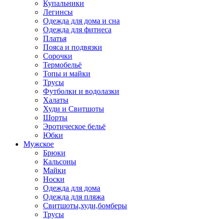
Купальники
Легинсы
Одежда для дома и сна
Одежда для фитнеса
Платья
Пояса и подвязки
Сорочки
Термобельё
Топы и майки
Трусы
Футболки и водолазки
Халаты
Худи и Свитшоты
Шорты
Эротическое бельё
Юбки
Мужское
Брюки
Кальсоны
Майки
Носки
Одежда для дома
Одежда для пляжа
Свитшоты,худи,бомберы
Трусы