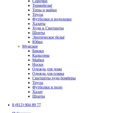
Сорочки
Термобельё
Топы и майки
Трусы
Футболки и водолазки
Халаты
Худи и Свитшоты
Шорты
Эротическое бельё
Юбки
Мужское
Брюки
Кальсоны
Майки
Носки
Одежда для дома
Одежда для пляжа
Свитшоты,худи,бомберы
Трусы
Футболки и поло
Халат
Шорты
8 (812) 904 89 77