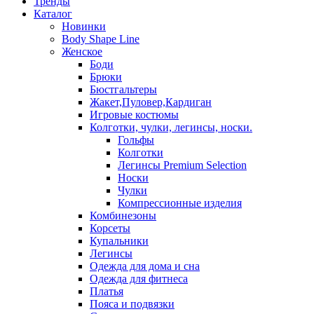
Тренды
Каталог
Новинки
Body Shape Line
Женское
Боди
Брюки
Бюстгальтеры
Жакет,Пуловер,Кардиган
Игровые костюмы
Колготки, чулки, легинсы, носки.
Гольфы
Колготки
Легинсы Premium Selection
Носки
Чулки
Компрессионные изделия
Комбинезоны
Корсеты
Купальники
Легинсы
Одежда для дома и сна
Одежда для фитнеса
Платья
Пояса и подвязки