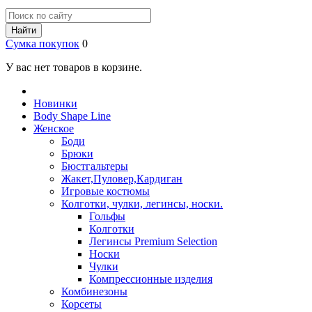
Найти
Сумка покупок
0
У вас нет товаров в корзине.
Новинки
Body Shape Line
Женское
Боди
Брюки
Бюстгальтеры
Жакет,Пуловер,Кардиган
Игровые костюмы
Колготки, чулки, легинсы, носки.
Гольфы
Колготки
Легинсы Premium Selection
Носки
Чулки
Компрессионные изделия
Комбинезоны
Корсеты