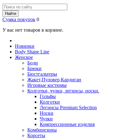
Найти
Сумка покупок
0
У вас нет товаров в корзине.
Новинки
Body Shape Line
Женское
Боди
Брюки
Бюстгальтеры
Жакет,Пуловер,Кардиган
Игровые костюмы
Колготки, чулки, легинсы, носки.
Гольфы
Колготки
Легинсы Premium Selection
Носки
Чулки
Компрессионные изделия
Комбинезоны
Корсеты