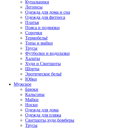
Купальники
Легинсы
Одежда для дома и сна
Одежда для фитнеса
Платья
Пояса и подвязки
Сорочки
Термобельё
Топы и майки
Трусы
Футболки и водолазки
Халаты
Худи и Свитшоты
Шорты
Эротическое бельё
Юбки
Мужское
Брюки
Кальсоны
Майки
Носки
Одежда для дома
Одежда для пляжа
Свитшоты,худи,бомберы
Трусы