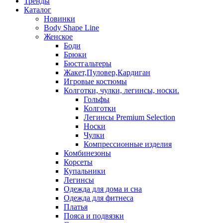
Тренды
Каталог
Новинки
Body Shape Line
Женское
Боди
Брюки
Бюстгальтеры
Жакет,Пуловер,Кардиган
Игровые костюмы
Колготки, чулки, легинсы, носки.
Гольфы
Колготки
Легинсы Premium Selection
Носки
Чулки
Компрессионные изделия
Комбинезоны
Корсеты
Купальники
Легинсы
Одежда для дома и сна
Одежда для фитнеса
Платья
Пояса и подвязки