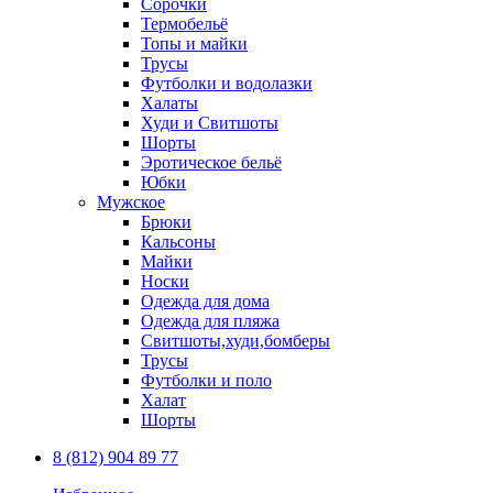
Сорочки
Термобельё
Топы и майки
Трусы
Футболки и водолазки
Халаты
Худи и Свитшоты
Шорты
Эротическое бельё
Юбки
Мужское
Брюки
Кальсоны
Майки
Носки
Одежда для дома
Одежда для пляжа
Свитшоты,худи,бомберы
Трусы
Футболки и поло
Халат
Шорты
8 (812) 904 89 77