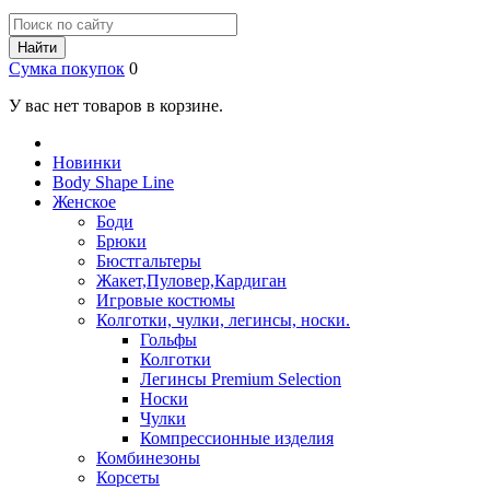
Найти
Сумка покупок
0
У вас нет товаров в корзине.
Новинки
Body Shape Line
Женское
Боди
Брюки
Бюстгальтеры
Жакет,Пуловер,Кардиган
Игровые костюмы
Колготки, чулки, легинсы, носки.
Гольфы
Колготки
Легинсы Premium Selection
Носки
Чулки
Компрессионные изделия
Комбинезоны
Корсеты