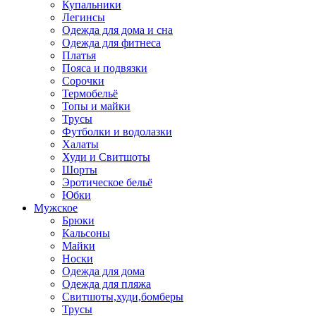
Купальники
Легинсы
Одежда для дома и сна
Одежда для фитнеса
Платья
Пояса и подвязки
Сорочки
Термобельё
Топы и майки
Трусы
Футболки и водолазки
Халаты
Худи и Свитшоты
Шорты
Эротическое бельё
Юбки
Мужское
Брюки
Кальсоны
Майки
Носки
Одежда для дома
Одежда для пляжа
Свитшоты,худи,бомберы
Трусы