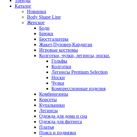
Тренды
Каталог
Новинки
Body Shape Line
Женское
Боди
Брюки
Бюстгальтеры
Жакет,Пуловер,Кардиган
Игровые костюмы
Колготки, чулки, легинсы, носки.
Гольфы
Колготки
Легинсы Premium Selection
Носки
Чулки
Компрессионные изделия
Комбинезоны
Корсеты
Купальники
Легинсы
Одежда для дома и сна
Одежда для фитнеса
Платья
Пояса и подвязки