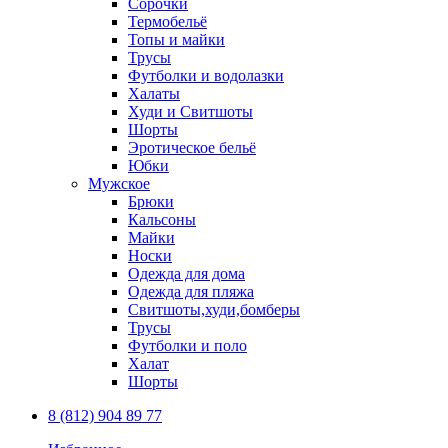
Сорочки
Термобельё
Топы и майки
Трусы
Футболки и водолазки
Халаты
Худи и Свитшоты
Шорты
Эротическое бельё
Юбки
Мужское
Брюки
Кальсоны
Майки
Носки
Одежда для дома
Одежда для пляжа
Свитшоты,худи,бомберы
Трусы
Футболки и поло
Халат
Шорты
8 (812) 904 89 77