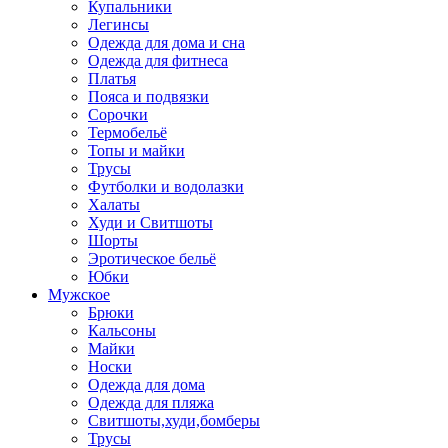
Купальники
Легинсы
Одежда для дома и сна
Одежда для фитнеса
Платья
Пояса и подвязки
Сорочки
Термобельё
Топы и майки
Трусы
Футболки и водолазки
Халаты
Худи и Свитшоты
Шорты
Эротическое бельё
Юбки
Мужское
Брюки
Кальсоны
Майки
Носки
Одежда для дома
Одежда для пляжа
Свитшоты,худи,бомберы
Трусы