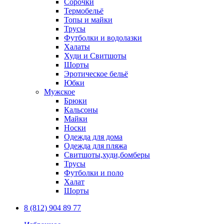
Сорочки
Термобельё
Топы и майки
Трусы
Футболки и водолазки
Халаты
Худи и Свитшоты
Шорты
Эротическое бельё
Юбки
Мужское
Брюки
Кальсоны
Майки
Носки
Одежда для дома
Одежда для пляжа
Свитшоты,худи,бомберы
Трусы
Футболки и поло
Халат
Шорты
8 (812) 904 89 77