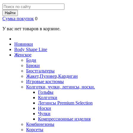
Найти
Сумка покупок
0
У вас нет товаров в корзине.
Новинки
Body Shape Line
Женское
Боди
Брюки
Бюстгальтеры
Жакет,Пуловер,Кардиган
Игровые костюмы
Колготки, чулки, легинсы, носки.
Гольфы
Колготки
Легинсы Premium Selection
Носки
Чулки
Компрессионные изделия
Комбинезоны
Корсеты