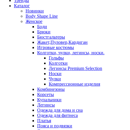
Тренды
Каталог
Новинки
Body Shape Line
Женское
Боди
Брюки
Бюстгальтеры
Жакет,Пуловер,Кардиган
Игровые костюмы
Колготки, чулки, легинсы, носки.
Гольфы
Колготки
Легинсы Premium Selection
Носки
Чулки
Компрессионные изделия
Комбинезоны
Корсеты
Купальники
Легинсы
Одежда для дома и сна
Одежда для фитнеса
Платья
Пояса и подвязки