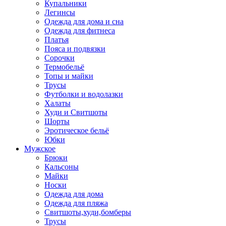
Купальники
Легинсы
Одежда для дома и сна
Одежда для фитнеса
Платья
Пояса и подвязки
Сорочки
Термобельё
Топы и майки
Трусы
Футболки и водолазки
Халаты
Худи и Свитшоты
Шорты
Эротическое бельё
Юбки
Мужское
Брюки
Кальсоны
Майки
Носки
Одежда для дома
Одежда для пляжа
Свитшоты,худи,бомберы
Трусы