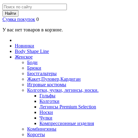
Найти
Сумка покупок
0
У вас нет товаров в корзине.
Новинки
Body Shape Line
Женское
Боди
Брюки
Бюстгальтеры
Жакет,Пуловер,Кардиган
Игровые костюмы
Колготки, чулки, легинсы, носки.
Гольфы
Колготки
Легинсы Premium Selection
Носки
Чулки
Компрессионные изделия
Комбинезоны
Корсеты