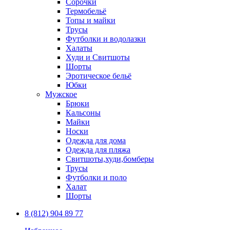
Сорочки
Термобельё
Топы и майки
Трусы
Футболки и водолазки
Халаты
Худи и Свитшоты
Шорты
Эротическое бельё
Юбки
Мужское
Брюки
Кальсоны
Майки
Носки
Одежда для дома
Одежда для пляжа
Свитшоты,худи,бомберы
Трусы
Футболки и поло
Халат
Шорты
8 (812) 904 89 77