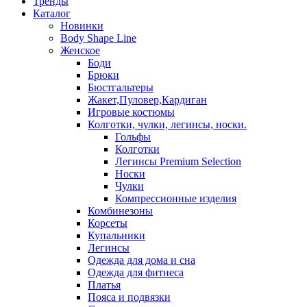
Тренды
Каталог
Новинки
Body Shape Line
Женское
Боди
Брюки
Бюстгальтеры
Жакет,Пуловер,Кардиган
Игровые костюмы
Колготки, чулки, легинсы, носки.
Гольфы
Колготки
Легинсы Premium Selection
Носки
Чулки
Компрессионные изделия
Комбинезоны
Корсеты
Купальники
Легинсы
Одежда для дома и сна
Одежда для фитнеса
Платья
Пояса и подвязки