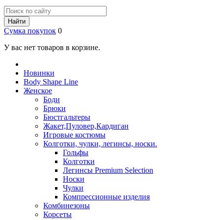
Найти
Сумка покупок
0
У вас нет товаров в корзине.
Новинки
Body Shape Line
Женское
Боди
Брюки
Бюстгальтеры
Жакет,Пуловер,Кардиган
Игровые костюмы
Колготки, чулки, легинсы, носки.
Гольфы
Колготки
Легинсы Premium Selection
Носки
Чулки
Компрессионные изделия
Комбинезоны
Корсеты