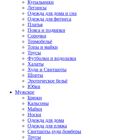
Купальники
Легинсы
Одежда для дома и сна
Одежда для фитнеса
Платья
Пояса и подвязки
Сорочки
Термобельё
Топы и майки
Трусы
Футболки и водолазки
Халаты
Худи и Свитшоты
Шорты
Эротическое бельё
Юбки
Мужское
Брюки
Кальсоны
Майки
Носки
Одежда для дома
Одежда для пляжа
Свитшоты,худи,бомберы
Трусы