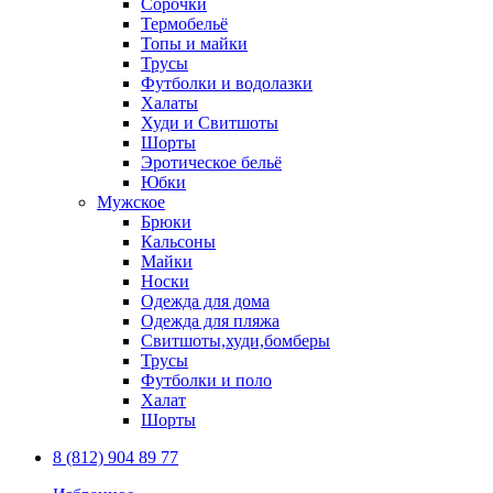
Сорочки
Термобельё
Топы и майки
Трусы
Футболки и водолазки
Халаты
Худи и Свитшоты
Шорты
Эротическое бельё
Юбки
Мужское
Брюки
Кальсоны
Майки
Носки
Одежда для дома
Одежда для пляжа
Свитшоты,худи,бомберы
Трусы
Футболки и поло
Халат
Шорты
8 (812) 904 89 77