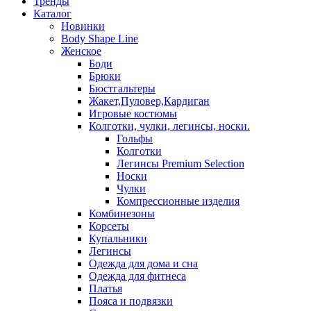
Тренды
Каталог
Новинки
Body Shape Line
Женское
Боди
Брюки
Бюстгальтеры
Жакет,Пуловер,Кардиган
Игровые костюмы
Колготки, чулки, легинсы, носки.
Гольфы
Колготки
Легинсы Premium Selection
Носки
Чулки
Компрессионные изделия
Комбинезоны
Корсеты
Купальники
Легинсы
Одежда для дома и сна
Одежда для фитнеса
Платья
Пояса и подвязки