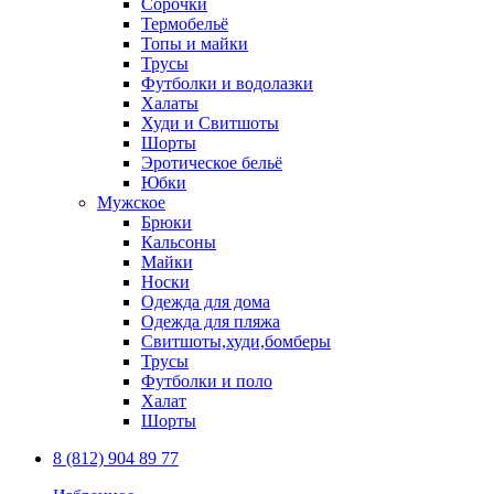
Сорочки
Термобельё
Топы и майки
Трусы
Футболки и водолазки
Халаты
Худи и Свитшоты
Шорты
Эротическое бельё
Юбки
Мужское
Брюки
Кальсоны
Майки
Носки
Одежда для дома
Одежда для пляжа
Свитшоты,худи,бомберы
Трусы
Футболки и поло
Халат
Шорты
8 (812) 904 89 77