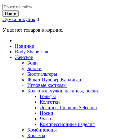
Найти
Сумка покупок
0
У вас нет товаров в корзине.
Новинки
Body Shape Line
Женское
Боди
Брюки
Бюстгальтеры
Жакет,Пуловер,Кардиган
Игровые костюмы
Колготки, чулки, легинсы, носки.
Гольфы
Колготки
Легинсы Premium Selection
Носки
Чулки
Компрессионные изделия
Комбинезоны
Корсеты