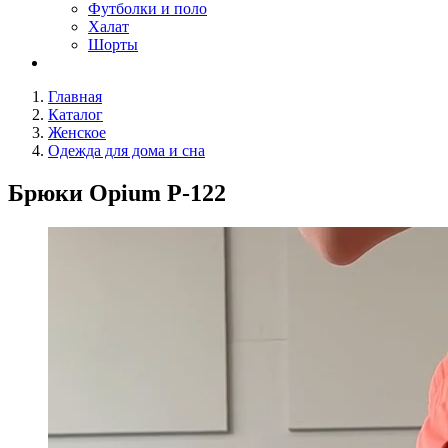
Футболки и поло
Халат
Шорты
Главная
Каталог
Женское
Одежда для дома и сна
Брюки Opium P-122