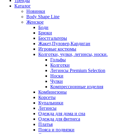
Тренды
Каталог
Новинки
Body Shape Line
Женское
Боди
Брюки
Бюстгальтеры
Жакет,Пуловер,Кардиган
Игровые костюмы
Колготки, чулки, легинсы, носки.
Гольфы
Колготки
Легинсы Premium Selection
Носки
Чулки
Компрессионные изделия
Комбинезоны
Корсеты
Купальники
Легинсы
Одежда для дома и сна
Одежда для фитнеса
Платья
Пояса и подвязки