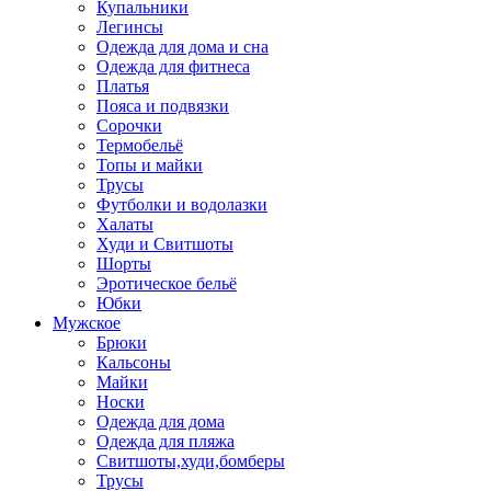
Купальники
Легинсы
Одежда для дома и сна
Одежда для фитнеса
Платья
Пояса и подвязки
Сорочки
Термобельё
Топы и майки
Трусы
Футболки и водолазки
Халаты
Худи и Свитшоты
Шорты
Эротическое бельё
Юбки
Мужское
Брюки
Кальсоны
Майки
Носки
Одежда для дома
Одежда для пляжа
Свитшоты,худи,бомберы
Трусы