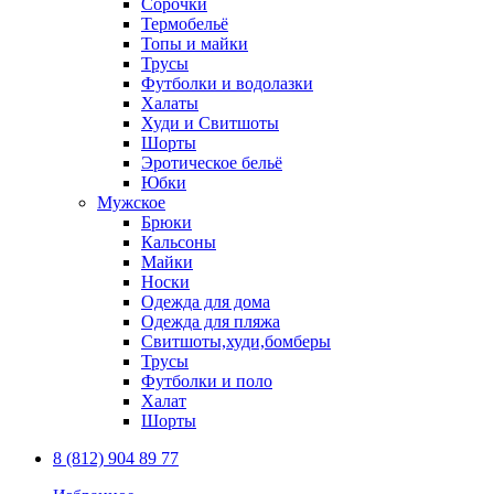
Сорочки
Термобельё
Топы и майки
Трусы
Футболки и водолазки
Халаты
Худи и Свитшоты
Шорты
Эротическое бельё
Юбки
Мужское
Брюки
Кальсоны
Майки
Носки
Одежда для дома
Одежда для пляжа
Свитшоты,худи,бомберы
Трусы
Футболки и поло
Халат
Шорты
8 (812) 904 89 77