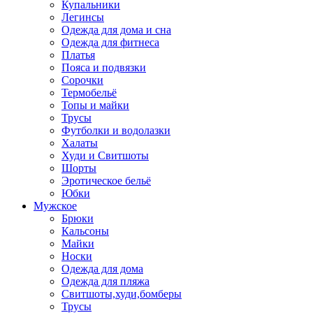
Купальники
Легинсы
Одежда для дома и сна
Одежда для фитнеса
Платья
Пояса и подвязки
Сорочки
Термобельё
Топы и майки
Трусы
Футболки и водолазки
Халаты
Худи и Свитшоты
Шорты
Эротическое бельё
Юбки
Мужское
Брюки
Кальсоны
Майки
Носки
Одежда для дома
Одежда для пляжа
Свитшоты,худи,бомберы
Трусы