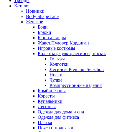
Тренды
Каталог
Новинки
Body Shape Line
Женское
Боди
Брюки
Бюстгальтеры
Жакет,Пуловер,Кардиган
Игровые костюмы
Колготки, чулки, легинсы, носки.
Гольфы
Колготки
Легинсы Premium Selection
Носки
Чулки
Компрессионные изделия
Комбинезоны
Корсеты
Купальники
Легинсы
Одежда для дома и сна
Одежда для фитнеса
Платья
Пояса и подвязки