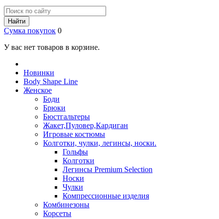
Найти
Сумка покупок
0
У вас нет товаров в корзине.
Новинки
Body Shape Line
Женское
Боди
Брюки
Бюстгальтеры
Жакет,Пуловер,Кардиган
Игровые костюмы
Колготки, чулки, легинсы, носки.
Гольфы
Колготки
Легинсы Premium Selection
Носки
Чулки
Компрессионные изделия
Комбинезоны
Корсеты