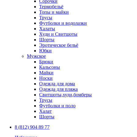
Сорочки
Термобельё
Топы и майки
Трусы
Футболки и водолазки
Халаты
Худи и Свитшоты
Шорты
Эротическое бельё
Юбки
Мужское
Брюки
Кальсоны
Майки
Носки
Одежда для дома
Одежда для пляжа
Свитшоты,худи,бомберы
Трусы
Футболки и поло
Халат
Шорты
8 (812) 904 89 77