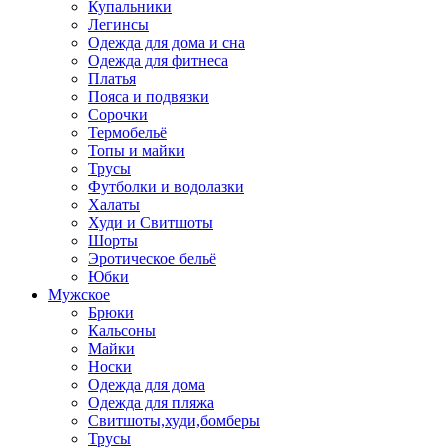
Купальники
Легинсы
Одежда для дома и сна
Одежда для фитнеса
Платья
Пояса и подвязки
Сорочки
Термобельё
Топы и майки
Трусы
Футболки и водолазки
Халаты
Худи и Свитшоты
Шорты
Эротическое бельё
Юбки
Мужское
Брюки
Кальсоны
Майки
Носки
Одежда для дома
Одежда для пляжа
Свитшоты,худи,бомберы
Трусы