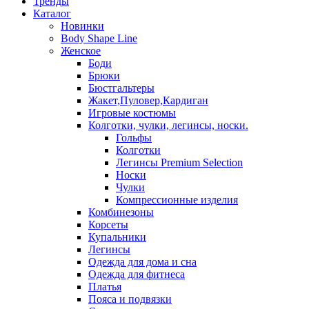
Тренды
Каталог
Новинки
Body Shape Line
Женское
Боди
Брюки
Бюстгальтеры
Жакет,Пуловер,Кардиган
Игровые костюмы
Колготки, чулки, легинсы, носки.
Гольфы
Колготки
Легинсы Premium Selection
Носки
Чулки
Компрессионные изделия
Комбинезоны
Корсеты
Купальники
Легинсы
Одежда для дома и сна
Одежда для фитнеса
Платья
Пояса и подвязки