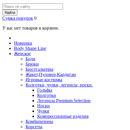
Найти
Сумка покупок
0
У вас нет товаров в корзине.
Новинки
Body Shape Line
Женское
Боди
Брюки
Бюстгальтеры
Жакет,Пуловер,Кардиган
Игровые костюмы
Колготки, чулки, легинсы, носки.
Гольфы
Колготки
Легинсы Premium Selection
Носки
Чулки
Компрессионные изделия
Комбинезоны
Корсеты