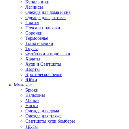
Купальники
Легинсы
Одежда для дома и сна
Одежда для фитнеса
Платья
Пояса и подвязки
Сорочки
Термобельё
Топы и майки
Трусы
Футболки и водолазки
Халаты
Худи и Свитшоты
Шорты
Эротическое бельё
Юбки
Мужское
Брюки
Кальсоны
Майки
Носки
Одежда для дома
Одежда для пляжа
Свитшоты,худи,бомберы
Трусы