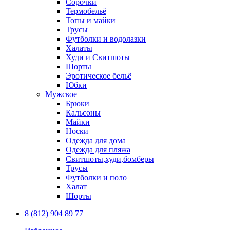
Сорочки
Термобельё
Топы и майки
Трусы
Футболки и водолазки
Халаты
Худи и Свитшоты
Шорты
Эротическое бельё
Юбки
Мужское
Брюки
Кальсоны
Майки
Носки
Одежда для дома
Одежда для пляжа
Свитшоты,худи,бомберы
Трусы
Футболки и поло
Халат
Шорты
8 (812) 904 89 77