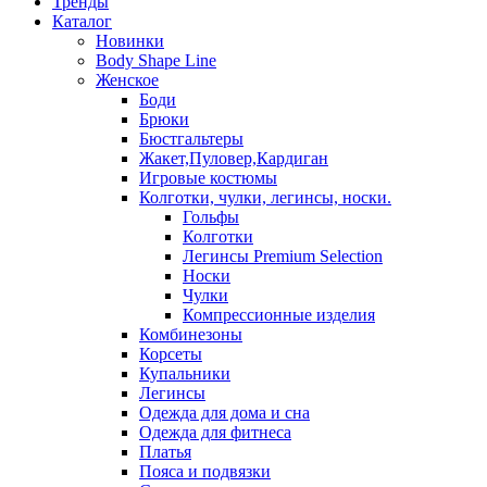
Тренды
Каталог
Новинки
Body Shape Line
Женское
Боди
Брюки
Бюстгальтеры
Жакет,Пуловер,Кардиган
Игровые костюмы
Колготки, чулки, легинсы, носки.
Гольфы
Колготки
Легинсы Premium Selection
Носки
Чулки
Компрессионные изделия
Комбинезоны
Корсеты
Купальники
Легинсы
Одежда для дома и сна
Одежда для фитнеса
Платья
Пояса и подвязки