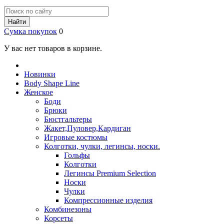
Найти
Сумка покупок
0
У вас нет товаров в корзине.
Новинки
Body Shape Line
Женское
Боди
Брюки
Бюстгальтеры
Жакет,Пуловер,Кардиган
Игровые костюмы
Колготки, чулки, легинсы, носки.
Гольфы
Колготки
Легинсы Premium Selection
Носки
Чулки
Компрессионные изделия
Комбинезоны
Корсеты