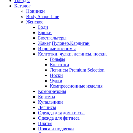
Тренды
Каталог
Новинки
Body Shape Line
Женское
Боди
Брюки
Бюстгальтеры
Жакет,Пуловер,Кардиган
Игровые костюмы
Колготки, чулки, легинсы, носки.
Гольфы
Колготки
Легинсы Premium Selection
Носки
Чулки
Компрессионные изделия
Комбинезоны
Корсеты
Купальники
Легинсы
Одежда для дома и сна
Одежда для фитнеса
Платья
Пояса и подвязки