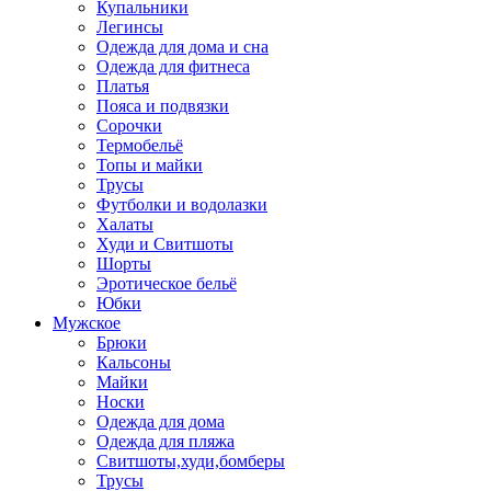
Купальники
Легинсы
Одежда для дома и сна
Одежда для фитнеса
Платья
Пояса и подвязки
Сорочки
Термобельё
Топы и майки
Трусы
Футболки и водолазки
Халаты
Худи и Свитшоты
Шорты
Эротическое бельё
Юбки
Мужское
Брюки
Кальсоны
Майки
Носки
Одежда для дома
Одежда для пляжа
Свитшоты,худи,бомберы
Трусы