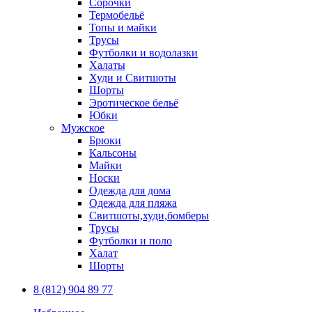
Сорочки
Термобельё
Топы и майки
Трусы
Футболки и водолазки
Халаты
Худи и Свитшоты
Шорты
Эротическое бельё
Юбки
Мужское
Брюки
Кальсоны
Майки
Носки
Одежда для дома
Одежда для пляжа
Свитшоты,худи,бомберы
Трусы
Футболки и поло
Халат
Шорты
8 (812) 904 89 77