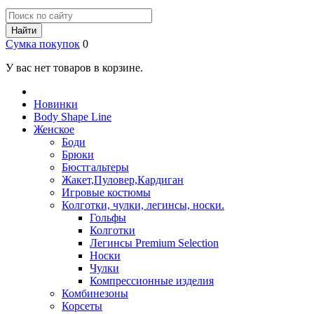
Найти
Сумка покупок
0
У вас нет товаров в корзине.
Новинки
Body Shape Line
Женское
Боди
Брюки
Бюстгальтеры
Жакет,Пуловер,Кардиган
Игровые костюмы
Колготки, чулки, легинсы, носки.
Гольфы
Колготки
Легинсы Premium Selection
Носки
Чулки
Компрессионные изделия
Комбинезоны
Корсеты