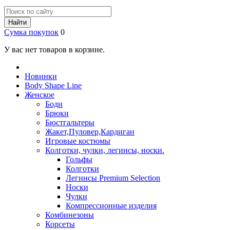
Найти
Сумка покупок
0
У вас нет товаров в корзине.
Новинки
Body Shape Line
Женское
Боди
Брюки
Бюстгальтеры
Жакет,Пуловер,Кардиган
Игровые костюмы
Колготки, чулки, легинсы, носки.
Гольфы
Колготки
Легинсы Premium Selection
Носки
Чулки
Компрессионные изделия
Комбинезоны
Корсеты