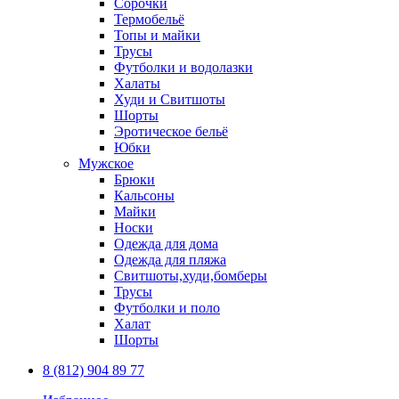
Сорочки
Термобельё
Топы и майки
Трусы
Футболки и водолазки
Халаты
Худи и Свитшоты
Шорты
Эротическое бельё
Юбки
Мужское
Брюки
Кальсоны
Майки
Носки
Одежда для дома
Одежда для пляжа
Свитшоты,худи,бомберы
Трусы
Футболки и поло
Халат
Шорты
8 (812) 904 89 77