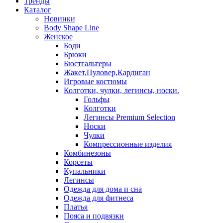
Тренды
Каталог
Новинки
Body Shape Line
Женское
Боди
Брюки
Бюстгальтеры
Жакет,Пуловер,Кардиган
Игровые костюмы
Колготки, чулки, легинсы, носки.
Гольфы
Колготки
Легинсы Premium Selection
Носки
Чулки
Компрессионные изделия
Комбинезоны
Корсеты
Купальники
Легинсы
Одежда для дома и сна
Одежда для фитнеса
Платья
Пояса и подвязки