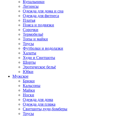
Купальники
Легинсы
Одежда для дома и сна
Одежда для фитнеса
Платья
Пояса и подвязки
Сорочки
Термобельё
Топы и майки
Трусы
Футболки и водолазки
Халаты
Худи и Свитшоты
Шорты
Эротическое бельё
Юбки
Мужское
Брюки
Кальсоны
Майки
Носки
Одежда для дома
Одежда для пляжа
Свитшоты,худи,бомберы
Трусы