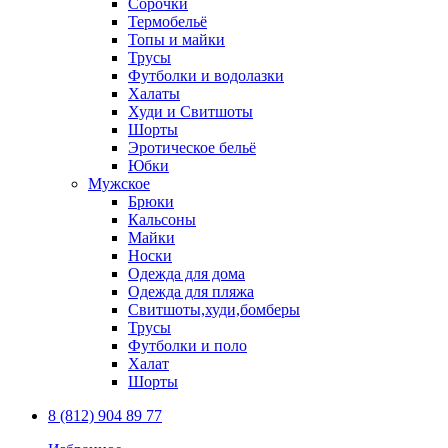
Сорочки
Термобельё
Топы и майки
Трусы
Футболки и водолазки
Халаты
Худи и Свитшоты
Шорты
Эротическое бельё
Юбки
Мужское
Брюки
Кальсоны
Майки
Носки
Одежда для дома
Одежда для пляжа
Свитшоты,худи,бомберы
Трусы
Футболки и поло
Халат
Шорты
8 (812) 904 89 77