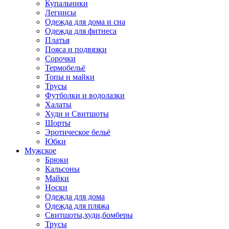
Купальники
Легинсы
Одежда для дома и сна
Одежда для фитнеса
Платья
Пояса и подвязки
Сорочки
Термобельё
Топы и майки
Трусы
Футболки и водолазки
Халаты
Худи и Свитшоты
Шорты
Эротическое бельё
Юбки
Мужское
Брюки
Кальсоны
Майки
Носки
Одежда для дома
Одежда для пляжа
Свитшоты,худи,бомберы
Трусы