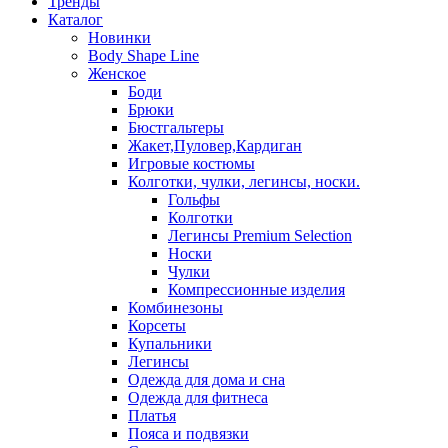
Тренды
Каталог
Новинки
Body Shape Line
Женское
Боди
Брюки
Бюстгальтеры
Жакет,Пуловер,Кардиган
Игровые костюмы
Колготки, чулки, легинсы, носки.
Гольфы
Колготки
Легинсы Premium Selection
Носки
Чулки
Компрессионные изделия
Комбинезоны
Корсеты
Купальники
Легинсы
Одежда для дома и сна
Одежда для фитнеса
Платья
Пояса и подвязки