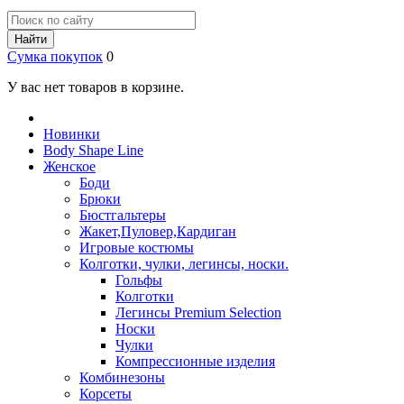
Найти
Сумка покупок
0
У вас нет товаров в корзине.
Новинки
Body Shape Line
Женское
Боди
Брюки
Бюстгальтеры
Жакет,Пуловер,Кардиган
Игровые костюмы
Колготки, чулки, легинсы, носки.
Гольфы
Колготки
Легинсы Premium Selection
Носки
Чулки
Компрессионные изделия
Комбинезоны
Корсеты