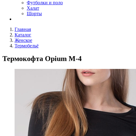
Футболки и поло
Халат
Шорты
Главная
Каталог
Женское
Термобельё
Термокофта Opium M-4