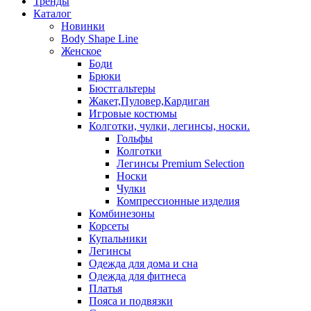
Тренды
Каталог
Новинки
Body Shape Line
Женское
Боди
Брюки
Бюстгальтеры
Жакет,Пуловер,Кардиган
Игровые костюмы
Колготки, чулки, легинсы, носки.
Гольфы
Колготки
Легинсы Premium Selection
Носки
Чулки
Компрессионные изделия
Комбинезоны
Корсеты
Купальники
Легинсы
Одежда для дома и сна
Одежда для фитнеса
Платья
Пояса и подвязки