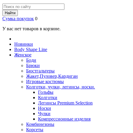
Найти
Сумка покупок
0
У вас нет товаров в корзине.
Новинки
Body Shape Line
Женское
Боди
Брюки
Бюстгальтеры
Жакет,Пуловер,Кардиган
Игровые костюмы
Колготки, чулки, легинсы, носки.
Гольфы
Колготки
Легинсы Premium Selection
Носки
Чулки
Компрессионные изделия
Комбинезоны
Корсеты