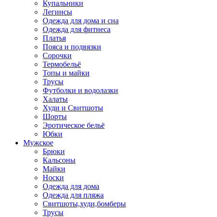
Купальники
Легинсы
Одежда для дома и сна
Одежда для фитнеса
Платья
Пояса и подвязки
Сорочки
Термобельё
Топы и майки
Трусы
Футболки и водолазки
Халаты
Худи и Свитшоты
Шорты
Эротическое бельё
Юбки
Мужское
Брюки
Кальсоны
Майки
Носки
Одежда для дома
Одежда для пляжа
Свитшоты,худи,бомберы
Трусы