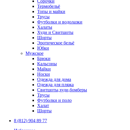
Сорочки
Термобельё
Топы и майки
Трусы
Футболки и водолазки
Халаты
Худи и Свитшоты
Шорты
Эротическое бельё
Юбки
Мужское
Брюки
Кальсоны
Майки
Носки
Одежда для дома
Одежда для пляжа
Свитшоты,худи,бомберы
Трусы
Футболки и поло
Халат
Шорты
8 (812) 904 89 77