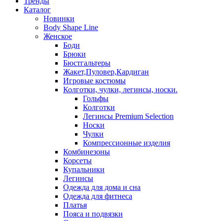
Тренды
Каталог
Новинки
Body Shape Line
Женское
Боди
Брюки
Бюстгальтеры
Жакет,Пуловер,Кардиган
Игровые костюмы
Колготки, чулки, легинсы, носки.
Гольфы
Колготки
Легинсы Premium Selection
Носки
Чулки
Компрессионные изделия
Комбинезоны
Корсеты
Купальники
Легинсы
Одежда для дома и сна
Одежда для фитнеса
Платья
Пояса и подвязки