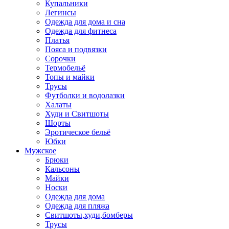
Купальники
Легинсы
Одежда для дома и сна
Одежда для фитнеса
Платья
Пояса и подвязки
Сорочки
Термобельё
Топы и майки
Трусы
Футболки и водолазки
Халаты
Худи и Свитшоты
Шорты
Эротическое бельё
Юбки
Мужское
Брюки
Кальсоны
Майки
Носки
Одежда для дома
Одежда для пляжа
Свитшоты,худи,бомберы
Трусы