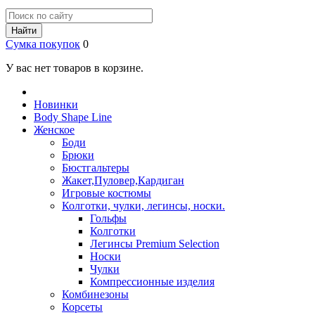
Найти
Сумка покупок
0
У вас нет товаров в корзине.
Новинки
Body Shape Line
Женское
Боди
Брюки
Бюстгальтеры
Жакет,Пуловер,Кардиган
Игровые костюмы
Колготки, чулки, легинсы, носки.
Гольфы
Колготки
Легинсы Premium Selection
Носки
Чулки
Компрессионные изделия
Комбинезоны
Корсеты