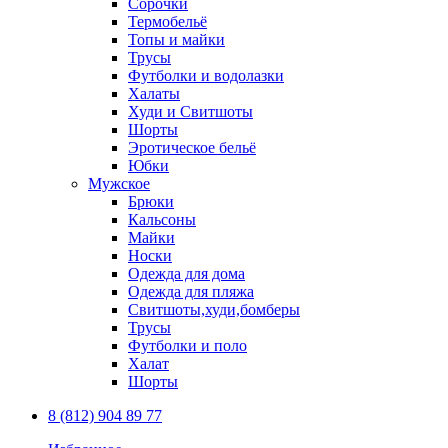
Сорочки
Термобельё
Топы и майки
Трусы
Футболки и водолазки
Халаты
Худи и Свитшоты
Шорты
Эротическое бельё
Юбки
Мужское
Брюки
Кальсоны
Майки
Носки
Одежда для дома
Одежда для пляжа
Свитшоты,худи,бомберы
Трусы
Футболки и поло
Халат
Шорты
8 (812) 904 89 77