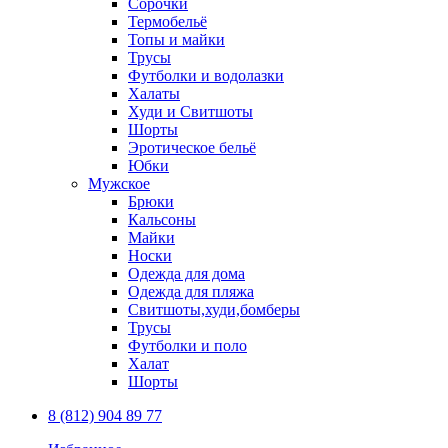
Сорочки
Термобельё
Топы и майки
Трусы
Футболки и водолазки
Халаты
Худи и Свитшоты
Шорты
Эротическое бельё
Юбки
Мужское
Брюки
Кальсоны
Майки
Носки
Одежда для дома
Одежда для пляжа
Свитшоты,худи,бомберы
Трусы
Футболки и поло
Халат
Шорты
8 (812) 904 89 77