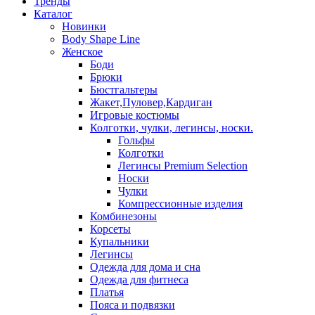
Тренды
Каталог
Новинки
Body Shape Line
Женское
Боди
Брюки
Бюстгальтеры
Жакет,Пуловер,Кардиган
Игровые костюмы
Колготки, чулки, легинсы, носки.
Гольфы
Колготки
Легинсы Premium Selection
Носки
Чулки
Компрессионные изделия
Комбинезоны
Корсеты
Купальники
Легинсы
Одежда для дома и сна
Одежда для фитнеса
Платья
Пояса и подвязки