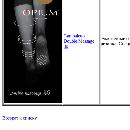
Gambaletto
Эластичные го
Double Massage
резинка. Спец
30
Возврат к списку