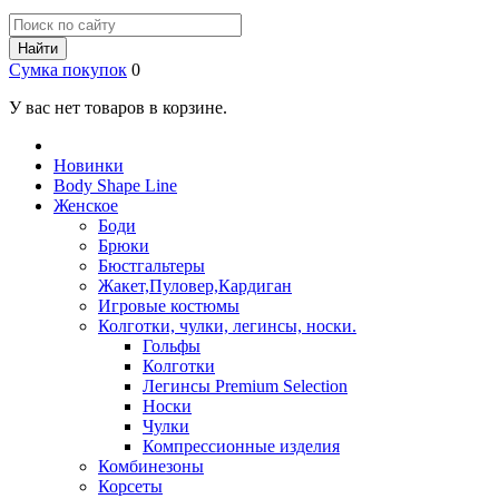
Найти
Сумка покупок
0
У вас нет товаров в корзине.
Новинки
Body Shape Line
Женское
Боди
Брюки
Бюстгальтеры
Жакет,Пуловер,Кардиган
Игровые костюмы
Колготки, чулки, легинсы, носки.
Гольфы
Колготки
Легинсы Premium Selection
Носки
Чулки
Компрессионные изделия
Комбинезоны
Корсеты