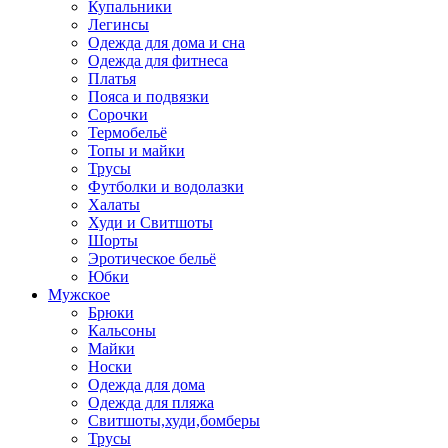
Купальники
Легинсы
Одежда для дома и сна
Одежда для фитнеса
Платья
Пояса и подвязки
Сорочки
Термобельё
Топы и майки
Трусы
Футболки и водолазки
Халаты
Худи и Свитшоты
Шорты
Эротическое бельё
Юбки
Мужское
Брюки
Кальсоны
Майки
Носки
Одежда для дома
Одежда для пляжа
Свитшоты,худи,бомберы
Трусы