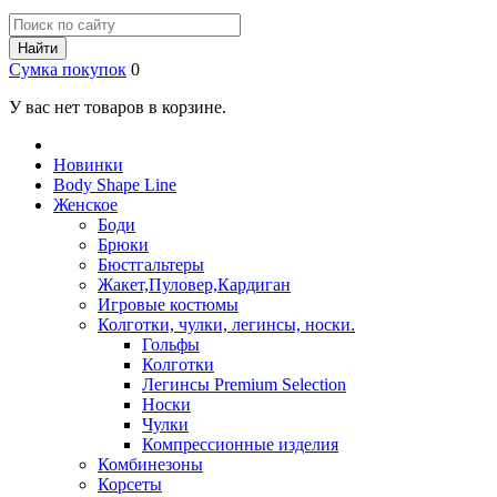
Найти
Сумка покупок
0
У вас нет товаров в корзине.
Новинки
Body Shape Line
Женское
Боди
Брюки
Бюстгальтеры
Жакет,Пуловер,Кардиган
Игровые костюмы
Колготки, чулки, легинсы, носки.
Гольфы
Колготки
Легинсы Premium Selection
Носки
Чулки
Компрессионные изделия
Комбинезоны
Корсеты