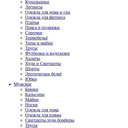
Купальники
Легинсы
Одежда для дома и сна
Одежда для фитнеса
Платья
Пояса и подвязки
Сорочки
Термобельё
Топы и майки
Трусы
Футболки и водолазки
Халаты
Худи и Свитшоты
Шорты
Эротическое бельё
Юбки
Мужское
Брюки
Кальсоны
Майки
Носки
Одежда для дома
Одежда для пляжа
Свитшоты,худи,бомберы
Трусы