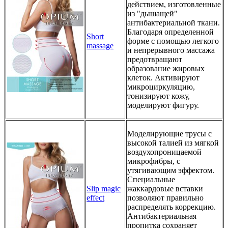
действием, изготовленные
из "дышащей"
антибактериальной ткани.
Благодаря определенной
Short
форме с помощью легкого
massage
и непрерывного массажа
предотвращают
образование жировых
клеток. Активируют
микроциркуляцию,
тонизируют кожу,
моделируют фигуру.
Моделирующие трусы с
высокой талией из мягкой
воздухопроницаемой
микрофибры, с
утягивающим эффектом.
Специальные
Slip magic
жаккардовые вставки
effect
позволяют правильно
распределять коррекцию.
Антибактериальная
пропитка сохраняет