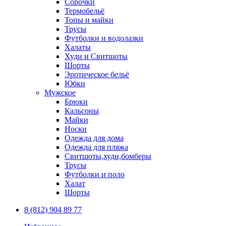
Сорочки
Термобельё
Топы и майки
Трусы
Футболки и водолазки
Халаты
Худи и Свитшоты
Шорты
Эротическое бельё
Юбки
Мужское
Брюки
Кальсоны
Майки
Носки
Одежда для дома
Одежда для пляжа
Свитшоты,худи,бомберы
Трусы
Футболки и поло
Халат
Шорты
8 (812) 904 89 77