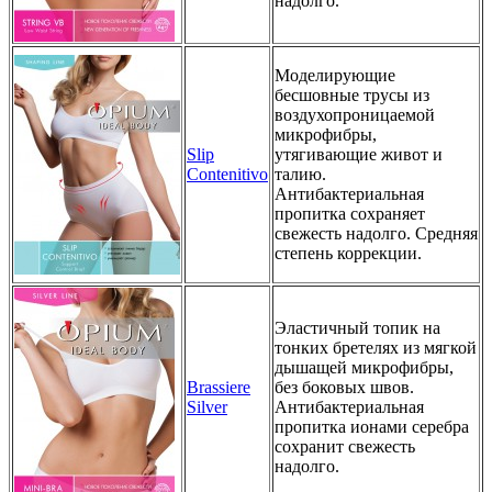
надолго.
Моделирующие
бесшовные трусы из
воздухопроницаемой
микрофибры,
Slip
утягивающие живот и
Contenitivo
талию.
Антибактериальная
пропитка сохраняет
свежесть надолго. Средняя
степень коррекции.
Эластичный топик на
тонких бретелях из мягкой
дышащей микрофибры,
Brassiere
без боковых швов.
Silver
Антибактериальная
пропитка ионами серебра
сохранит свежесть
надолго.