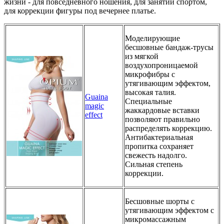
жизни - для повседневного ношения, для занятий спортом,
для коррекции фигуры под вечернее платье.
Моделирующие
бесшовные бандаж-трусы
из мягкой
воздухопроницаемой
микрофибры с
утягивающим эффектом,
высокая талия.
Guaina
Cпециальные
magic
жаккардовые вставки
effect
позволяют правильно
распределять коррекцию.
Антибактериальная
пропитка сохраняет
свежесть надолго.
Сильная степень
коррекции.
Бесшовные шорты с
утягивающим эффектом с
микрoмассажным