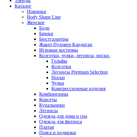
Тренды
Каталог
Новинки
Body Shape Line
Женское
Боди
Брюки
Бюстгальтеры
Жакет,Пуловер,Кардиган
Игровые костюмы
Колготки, чулки, легинсы, носки.
Гольфы
Колготки
Легинсы Premium Selection
Носки
Чулки
Компрессионные изделия
Комбинезоны
Корсеты
Купальники
Легинсы
Одежда для дома и сна
Одежда для фитнеса
Платья
Пояса и подвязки