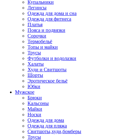
Купальники
Легинсы
Одежда для дома и сна
Одежда для фитнеса
Платья
Пояса и подвязки
Сорочки
Термобельё
Топы и майки
Трусы
Футболки и водолазки
Халаты
Худи и Свитшоты
Шорты
Эротическое бельё
Юбки
Мужское
Брюки
Кальсоны
Майки
Носки
Одежда для дома
Одежда для пляжа
Свитшоты,худи,бомберы
Трусы