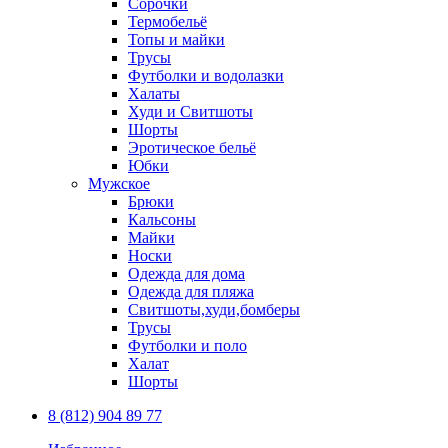
Сорочки
Термобельё
Топы и майки
Трусы
Футболки и водолазки
Халаты
Худи и Свитшоты
Шорты
Эротическое бельё
Юбки
Мужское
Брюки
Кальсоны
Майки
Носки
Одежда для дома
Одежда для пляжа
Свитшоты,худи,бомберы
Трусы
Футболки и поло
Халат
Шорты
8 (812) 904 89 77