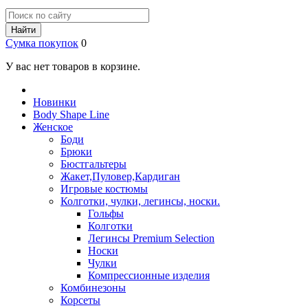
Найти
Сумка покупок
0
У вас нет товаров в корзине.
Новинки
Body Shape Line
Женское
Боди
Брюки
Бюстгальтеры
Жакет,Пуловер,Кардиган
Игровые костюмы
Колготки, чулки, легинсы, носки.
Гольфы
Колготки
Легинсы Premium Selection
Носки
Чулки
Компрессионные изделия
Комбинезоны
Корсеты