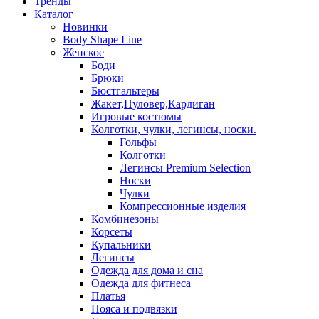
Тренды
Каталог
Новинки
Body Shape Line
Женское
Боди
Брюки
Бюстгальтеры
Жакет,Пуловер,Кардиган
Игровые костюмы
Колготки, чулки, легинсы, носки.
Гольфы
Колготки
Легинсы Premium Selection
Носки
Чулки
Компрессионные изделия
Комбинезоны
Корсеты
Купальники
Легинсы
Одежда для дома и сна
Одежда для фитнеса
Платья
Пояса и подвязки