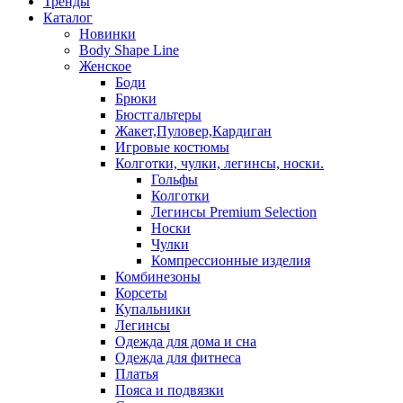
Тренды
Каталог
Новинки
Body Shape Line
Женское
Боди
Брюки
Бюстгальтеры
Жакет,Пуловер,Кардиган
Игровые костюмы
Колготки, чулки, легинсы, носки.
Гольфы
Колготки
Легинсы Premium Selection
Носки
Чулки
Компрессионные изделия
Комбинезоны
Корсеты
Купальники
Легинсы
Одежда для дома и сна
Одежда для фитнеса
Платья
Пояса и подвязки