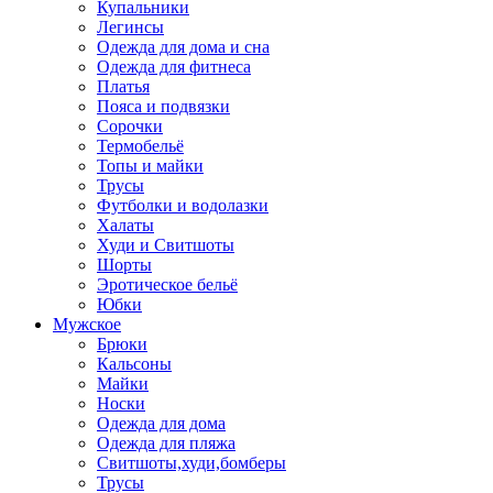
Купальники
Легинсы
Одежда для дома и сна
Одежда для фитнеса
Платья
Пояса и подвязки
Сорочки
Термобельё
Топы и майки
Трусы
Футболки и водолазки
Халаты
Худи и Свитшоты
Шорты
Эротическое бельё
Юбки
Мужское
Брюки
Кальсоны
Майки
Носки
Одежда для дома
Одежда для пляжа
Свитшоты,худи,бомберы
Трусы