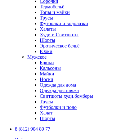
Сорочки
Термобельё
Топы и майки
Трусы
Футболки и водолазки
Халаты
Худи и Свитшоты
Шорты
Эротическое бельё
Юбки
Мужское
Брюки
Кальсоны
Майки
Носки
Одежда для дома
Одежда для пляжа
Свитшоты,худи,бомберы
Трусы
Футболки и поло
Халат
Шорты
8 (812) 904 89 77