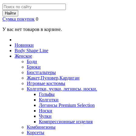
Найти
Сумка покупок
0
У вас нет товаров в корзине.
Новинки
Body Shape Line
Женское
Боди
Брюки
Бюстгальтеры
Жакет,Пуловер,Кардиган
Игровые костюмы
Колготки, чулки, легинсы, носки.
Гольфы
Колготки
Легинсы Premium Selection
Носки
Чулки
Компрессионные изделия
Комбинезоны
Корсеты