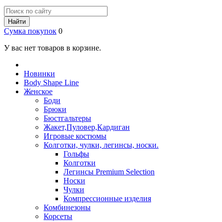
Найти
Сумка покупок
0
У вас нет товаров в корзине.
Новинки
Body Shape Line
Женское
Боди
Брюки
Бюстгальтеры
Жакет,Пуловер,Кардиган
Игровые костюмы
Колготки, чулки, легинсы, носки.
Гольфы
Колготки
Легинсы Premium Selection
Носки
Чулки
Компрессионные изделия
Комбинезоны
Корсеты