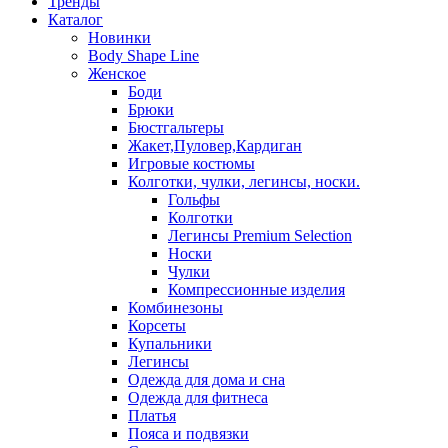
Тренды
Каталог
Новинки
Body Shape Line
Женское
Боди
Брюки
Бюстгальтеры
Жакет,Пуловер,Кардиган
Игровые костюмы
Колготки, чулки, легинсы, носки.
Гольфы
Колготки
Легинсы Premium Selection
Носки
Чулки
Компрессионные изделия
Комбинезоны
Корсеты
Купальники
Легинсы
Одежда для дома и сна
Одежда для фитнеса
Платья
Пояса и подвязки