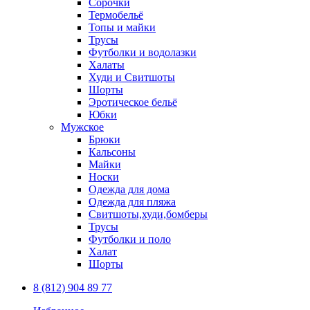
Сорочки
Термобельё
Топы и майки
Трусы
Футболки и водолазки
Халаты
Худи и Свитшоты
Шорты
Эротическое бельё
Юбки
Мужское
Брюки
Кальсоны
Майки
Носки
Одежда для дома
Одежда для пляжа
Свитшоты,худи,бомберы
Трусы
Футболки и поло
Халат
Шорты
8 (812) 904 89 77