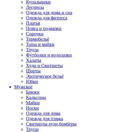
Купальники
Легинсы
Одежда для дома и сна
Одежда для фитнеса
Платья
Пояса и подвязки
Сорочки
Термобельё
Топы и майки
Трусы
Футболки и водолазки
Халаты
Худи и Свитшоты
Шорты
Эротическое бельё
Юбки
Мужское
Брюки
Кальсоны
Майки
Носки
Одежда для дома
Одежда для пляжа
Свитшоты,худи,бомберы
Трусы