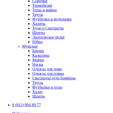
Сорочки
Термобельё
Топы и майки
Трусы
Футболки и водолазки
Халаты
Худи и Свитшоты
Шорты
Эротическое бельё
Юбки
Мужское
Брюки
Кальсоны
Майки
Носки
Одежда для дома
Одежда для пляжа
Свитшоты,худи,бомберы
Трусы
Футболки и поло
Халат
Шорты
8 (812) 904 89 77