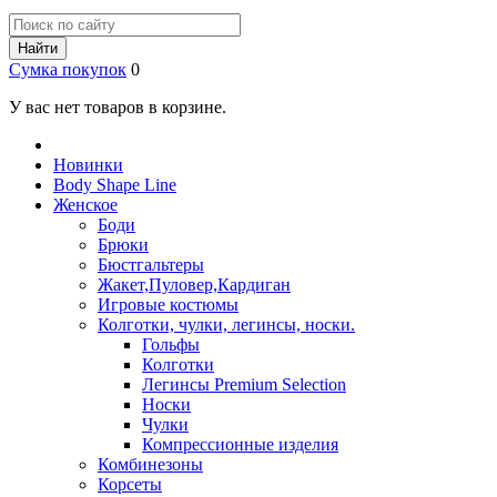
Найти
Сумка покупок
0
У вас нет товаров в корзине.
Новинки
Body Shape Line
Женское
Боди
Брюки
Бюстгальтеры
Жакет,Пуловер,Кардиган
Игровые костюмы
Колготки, чулки, легинсы, носки.
Гольфы
Колготки
Легинсы Premium Selection
Носки
Чулки
Компрессионные изделия
Комбинезоны
Корсеты