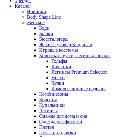
Тренды
Каталог
Новинки
Body Shape Line
Женское
Боди
Брюки
Бюстгальтеры
Жакет,Пуловер,Кардиган
Игровые костюмы
Колготки, чулки, легинсы, носки.
Гольфы
Колготки
Легинсы Premium Selection
Носки
Чулки
Компрессионные изделия
Комбинезоны
Корсеты
Купальники
Легинсы
Одежда для дома и сна
Одежда для фитнеса
Платья
Пояса и подвязки