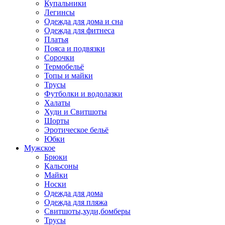
Купальники
Легинсы
Одежда для дома и сна
Одежда для фитнеса
Платья
Пояса и подвязки
Сорочки
Термобельё
Топы и майки
Трусы
Футболки и водолазки
Халаты
Худи и Свитшоты
Шорты
Эротическое бельё
Юбки
Мужское
Брюки
Кальсоны
Майки
Носки
Одежда для дома
Одежда для пляжа
Свитшоты,худи,бомберы
Трусы