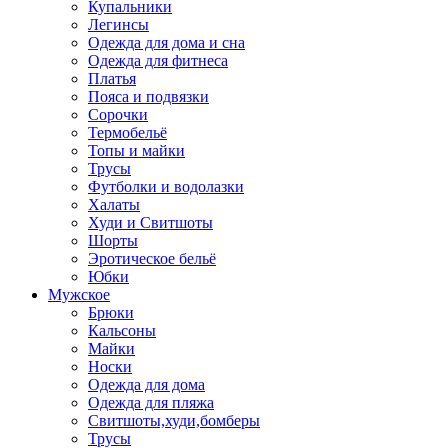
Купальники
Легинсы
Одежда для дома и сна
Одежда для фитнеса
Платья
Пояса и подвязки
Сорочки
Термобельё
Топы и майки
Трусы
Футболки и водолазки
Халаты
Худи и Свитшоты
Шорты
Эротическое бельё
Юбки
Мужское
Брюки
Кальсоны
Майки
Носки
Одежда для дома
Одежда для пляжа
Свитшоты,худи,бомберы
Трусы