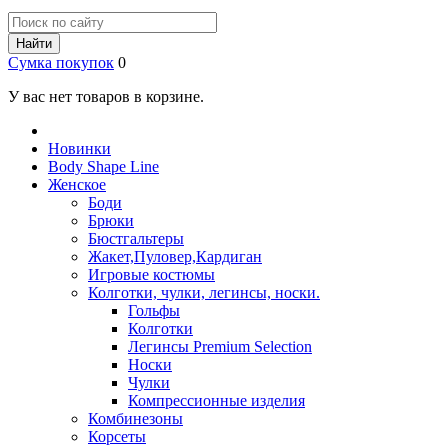
Найти
Сумка покупок
0
У вас нет товаров в корзине.
Новинки
Body Shape Line
Женское
Боди
Брюки
Бюстгальтеры
Жакет,Пуловер,Кардиган
Игровые костюмы
Колготки, чулки, легинсы, носки.
Гольфы
Колготки
Легинсы Premium Selection
Носки
Чулки
Компрессионные изделия
Комбинезоны
Корсеты