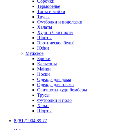
Сорочки
Термобельё
Топы и майки
Трусы
Футболки и водолазки
Халаты
Худи и Свитшоты
Шорты
Эротическое бельё
Юбки
Мужское
Брюки
Кальсоны
Майки
Носки
Одежда для дома
Одежда для пляжа
Свитшоты,худи,бомберы
Трусы
Футболки и поло
Халат
Шорты
8 (812) 904 89 77