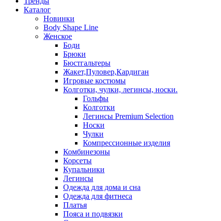
Тренды
Каталог
Новинки
Body Shape Line
Женское
Боди
Брюки
Бюстгальтеры
Жакет,Пуловер,Кардиган
Игровые костюмы
Колготки, чулки, легинсы, носки.
Гольфы
Колготки
Легинсы Premium Selection
Носки
Чулки
Компрессионные изделия
Комбинезоны
Корсеты
Купальники
Легинсы
Одежда для дома и сна
Одежда для фитнеса
Платья
Пояса и подвязки