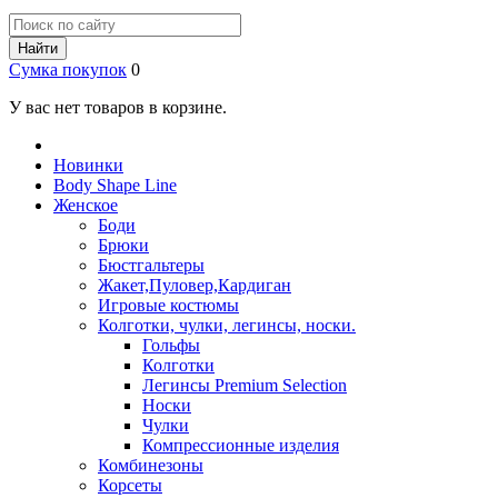
Найти
Сумка покупок
0
У вас нет товаров в корзине.
Новинки
Body Shape Line
Женское
Боди
Брюки
Бюстгальтеры
Жакет,Пуловер,Кардиган
Игровые костюмы
Колготки, чулки, легинсы, носки.
Гольфы
Колготки
Легинсы Premium Selection
Носки
Чулки
Компрессионные изделия
Комбинезоны
Корсеты