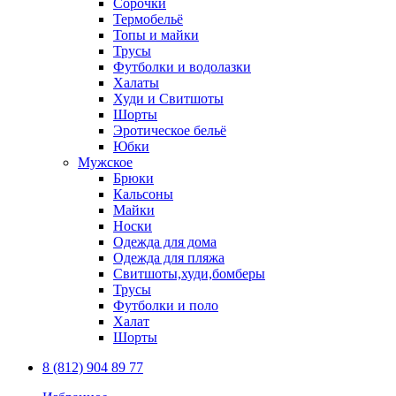
Сорочки
Термобельё
Топы и майки
Трусы
Футболки и водолазки
Халаты
Худи и Свитшоты
Шорты
Эротическое бельё
Юбки
Мужское
Брюки
Кальсоны
Майки
Носки
Одежда для дома
Одежда для пляжа
Свитшоты,худи,бомберы
Трусы
Футболки и поло
Халат
Шорты
8 (812) 904 89 77