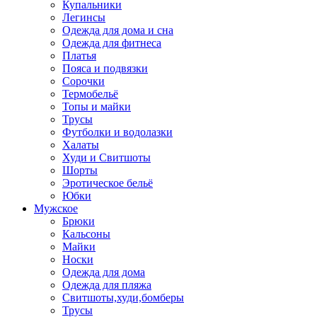
Купальники
Легинсы
Одежда для дома и сна
Одежда для фитнеса
Платья
Пояса и подвязки
Сорочки
Термобельё
Топы и майки
Трусы
Футболки и водолазки
Халаты
Худи и Свитшоты
Шорты
Эротическое бельё
Юбки
Мужское
Брюки
Кальсоны
Майки
Носки
Одежда для дома
Одежда для пляжа
Свитшоты,худи,бомберы
Трусы