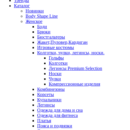
Тренды
Каталог
Новинки
Body Shape Line
Женское
Боди
Брюки
Бюстгальтеры
Жакет,Пуловер,Кардиган
Игровые костюмы
Колготки, чулки, легинсы, носки.
Гольфы
Колготки
Легинсы Premium Selection
Носки
Чулки
Компрессионные изделия
Комбинезоны
Корсеты
Купальники
Легинсы
Одежда для дома и сна
Одежда для фитнеса
Платья
Пояса и подвязки