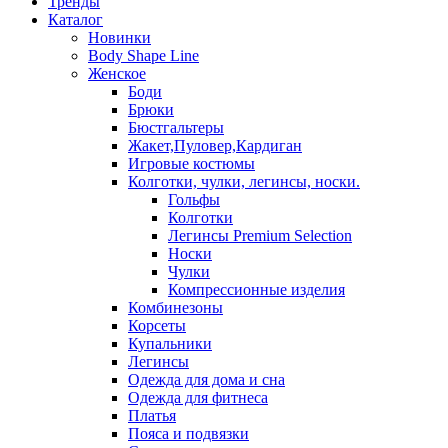
Тренды
Каталог
Новинки
Body Shape Line
Женское
Боди
Брюки
Бюстгальтеры
Жакет,Пуловер,Кардиган
Игровые костюмы
Колготки, чулки, легинсы, носки.
Гольфы
Колготки
Легинсы Premium Selection
Носки
Чулки
Компрессионные изделия
Комбинезоны
Корсеты
Купальники
Легинсы
Одежда для дома и сна
Одежда для фитнеса
Платья
Пояса и подвязки