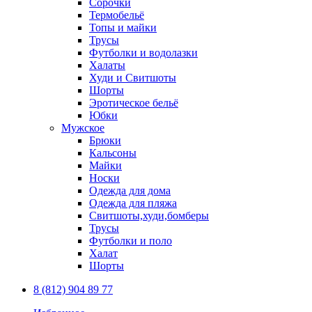
Сорочки
Термобельё
Топы и майки
Трусы
Футболки и водолазки
Халаты
Худи и Свитшоты
Шорты
Эротическое бельё
Юбки
Мужское
Брюки
Кальсоны
Майки
Носки
Одежда для дома
Одежда для пляжа
Свитшоты,худи,бомберы
Трусы
Футболки и поло
Халат
Шорты
8 (812) 904 89 77