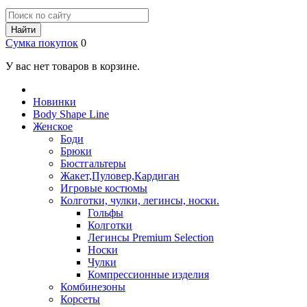
Найти
Сумка покупок
0
У вас нет товаров в корзине.
Новинки
Body Shape Line
Женское
Боди
Брюки
Бюстгальтеры
Жакет,Пуловер,Кардиган
Игровые костюмы
Колготки, чулки, легинсы, носки.
Гольфы
Колготки
Легинсы Premium Selection
Носки
Чулки
Компрессионные изделия
Комбинезоны
Корсеты