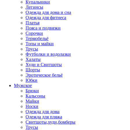
Купальники
Легинсы
Одежда для дома и сна
Одежда для фитнеса
Платья
Пояса и подвязки
Сорочки
Термобельё
Топы и майки
Трусы
Футболки и водолазки
Халаты
Худи и Свитшоты
Шорты
Эротическое бельё
Юбки
Мужское
Брюки
Кальсоны
Майки
Носки
Одежда для дома
Одежда для пляжа
Свитшоты,худи,бомберы
Трусы