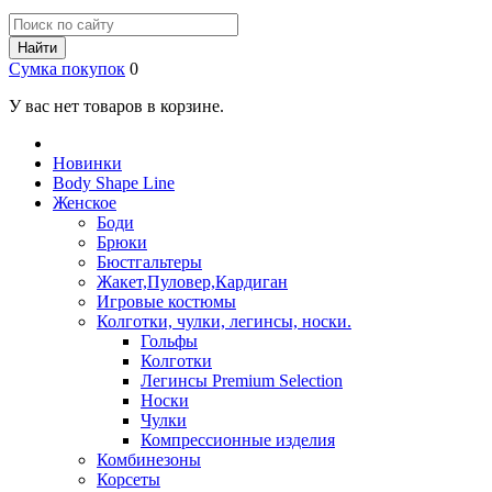
Найти
Сумка покупок
0
У вас нет товаров в корзине.
Новинки
Body Shape Line
Женское
Боди
Брюки
Бюстгальтеры
Жакет,Пуловер,Кардиган
Игровые костюмы
Колготки, чулки, легинсы, носки.
Гольфы
Колготки
Легинсы Premium Selection
Носки
Чулки
Компрессионные изделия
Комбинезоны
Корсеты