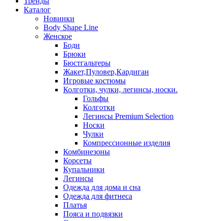
Тренды
Каталог
Новинки
Body Shape Line
Женское
Боди
Брюки
Бюстгальтеры
Жакет,Пуловер,Кардиган
Игровые костюмы
Колготки, чулки, легинсы, носки.
Гольфы
Колготки
Легинсы Premium Selection
Носки
Чулки
Компрессионные изделия
Комбинезоны
Корсеты
Купальники
Легинсы
Одежда для дома и сна
Одежда для фитнеса
Платья
Пояса и подвязки