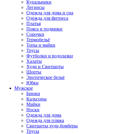
Купальники
Легинсы
Одежда для дома и сна
Одежда для фитнеса
Платья
Пояса и подвязки
Сорочки
Термобельё
Топы и майки
Трусы
Футболки и водолазки
Халаты
Худи и Свитшоты
Шорты
Эротическое бельё
Юбки
Мужское
Брюки
Кальсоны
Майки
Носки
Одежда для дома
Одежда для пляжа
Свитшоты,худи,бомберы
Трусы