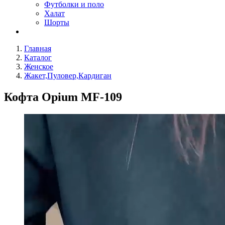
Футболки и поло
Халат
Шорты
Главная
Каталог
Женское
Жакет,Пуловер,Кардиган
Кофта Opium MF-109