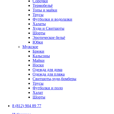
Сорочки
Термобельё
Топы и майки
Трусы
Футболки и водолазки
Халаты
Худи и Свитшоты
Шорты
Эротическое бельё
Юбки
Мужское
Брюки
Кальсоны
Майки
Носки
Одежда для дома
Одежда для пляжа
Свитшоты,худи,бомберы
Трусы
Футболки и поло
Халат
Шорты
8 (812) 904 89 77