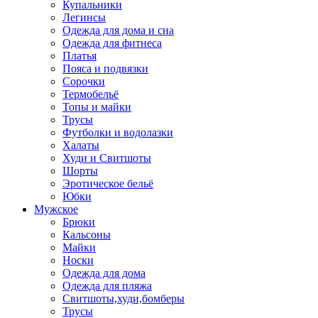
Купальники
Легинсы
Одежда для дома и сна
Одежда для фитнеса
Платья
Пояса и подвязки
Сорочки
Термобельё
Топы и майки
Трусы
Футболки и водолазки
Халаты
Худи и Свитшоты
Шорты
Эротическое бельё
Юбки
Мужское
Брюки
Кальсоны
Майки
Носки
Одежда для дома
Одежда для пляжа
Свитшоты,худи,бомберы
Трусы