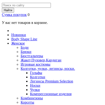
Найти
Сумка покупок
0
У вас нет товаров в корзине.
Новинки
Body Shape Line
Женское
Боди
Брюки
Бюстгальтеры
Жакет,Пуловер,Кардиган
Игровые костюмы
Колготки, чулки, легинсы, носки.
Гольфы
Колготки
Легинсы Premium Selection
Носки
Чулки
Компрессионные изделия
Комбинезоны
Корсеты