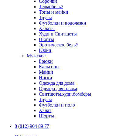
Сорочки
Термобельё
Топы и майки
Трусы
Футболки и водолазки
Халаты
Худи и Свитшоты
Шорты
Эротическое бельё
Юбки
Мужское
Брюки
Кальсоны
Майки
Носки
Одежда для дома
Одежда для пляжа
Свитшоты,худи,бомберы
Трусы
Футболки и поло
Халат
Шорты
8 (812) 904 89 77