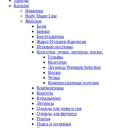
Тренды
Каталог
Новинки
Body Shape Line
Женское
Боди
Брюки
Бюстгальтеры
Жакет,Пуловер,Кардиган
Игровые костюмы
Колготки, чулки, легинсы, носки.
Гольфы
Колготки
Легинсы Premium Selection
Носки
Чулки
Компрессионные изделия
Комбинезоны
Корсеты
Купальники
Легинсы
Одежда для дома и сна
Одежда для фитнеса
Платья
Пояса и подвязки