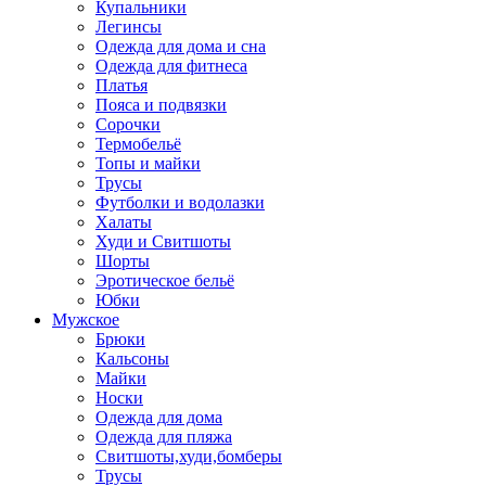
Купальники
Легинсы
Одежда для дома и сна
Одежда для фитнеса
Платья
Пояса и подвязки
Сорочки
Термобельё
Топы и майки
Трусы
Футболки и водолазки
Халаты
Худи и Свитшоты
Шорты
Эротическое бельё
Юбки
Мужское
Брюки
Кальсоны
Майки
Носки
Одежда для дома
Одежда для пляжа
Свитшоты,худи,бомберы
Трусы