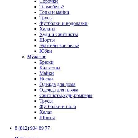
Сорочки
Термобельё
Топы и майки
Трусы
Футболки и водолазки
Халаты
Худи и Свитшоты
Шорты
Эротическое бельё
Юбки
Мужское
Брюки
Кальсоны
Майки
Носки
Одежда для дома
Одежда для пляжа
Свитшоты,худи,бомберы
Трусы
Футболки и поло
Халат
Шорты
8 (812) 904 89 77