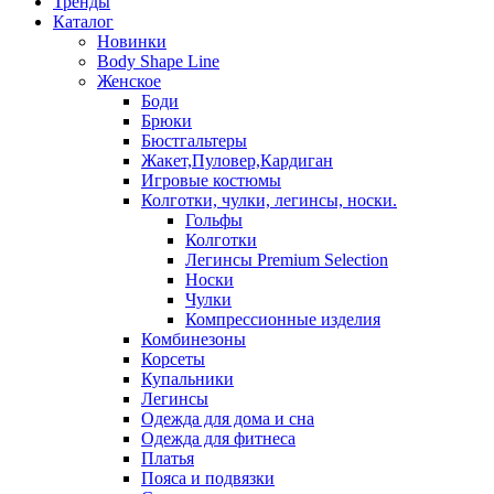
Тренды
Каталог
Новинки
Body Shape Line
Женское
Боди
Брюки
Бюстгальтеры
Жакет,Пуловер,Кардиган
Игровые костюмы
Колготки, чулки, легинсы, носки.
Гольфы
Колготки
Легинсы Premium Selection
Носки
Чулки
Компрессионные изделия
Комбинезоны
Корсеты
Купальники
Легинсы
Одежда для дома и сна
Одежда для фитнеса
Платья
Пояса и подвязки