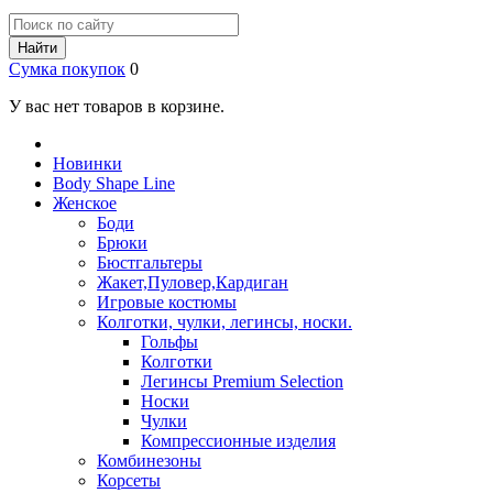
Найти
Сумка покупок
0
У вас нет товаров в корзине.
Новинки
Body Shape Line
Женское
Боди
Брюки
Бюстгальтеры
Жакет,Пуловер,Кардиган
Игровые костюмы
Колготки, чулки, легинсы, носки.
Гольфы
Колготки
Легинсы Premium Selection
Носки
Чулки
Компрессионные изделия
Комбинезоны
Корсеты