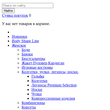
Найти
Сумка покупок
0
У вас нет товаров в корзине.
Новинки
Body Shape Line
Женское
Боди
Брюки
Бюстгальтеры
Жакет,Пуловер,Кардиган
Игровые костюмы
Колготки, чулки, легинсы, носки.
Гольфы
Колготки
Легинсы Premium Selection
Носки
Чулки
Компрессионные изделия
Комбинезоны
Корсеты