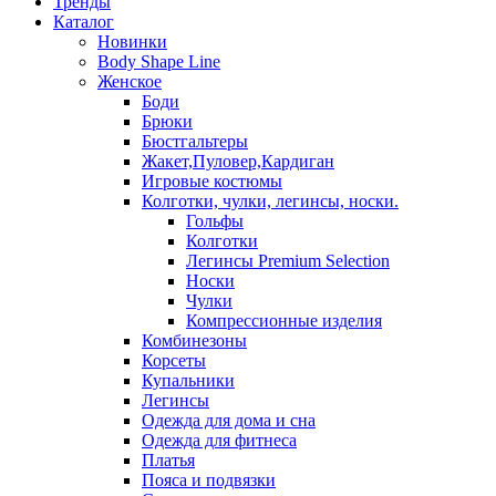
Тренды
Каталог
Новинки
Body Shape Line
Женское
Боди
Брюки
Бюстгальтеры
Жакет,Пуловер,Кардиган
Игровые костюмы
Колготки, чулки, легинсы, носки.
Гольфы
Колготки
Легинсы Premium Selection
Носки
Чулки
Компрессионные изделия
Комбинезоны
Корсеты
Купальники
Легинсы
Одежда для дома и сна
Одежда для фитнеса
Платья
Пояса и подвязки