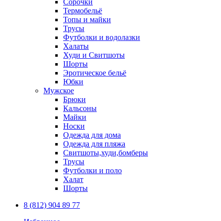
Сорочки
Термобельё
Топы и майки
Трусы
Футболки и водолазки
Халаты
Худи и Свитшоты
Шорты
Эротическое бельё
Юбки
Мужское
Брюки
Кальсоны
Майки
Носки
Одежда для дома
Одежда для пляжа
Свитшоты,худи,бомберы
Трусы
Футболки и поло
Халат
Шорты
8 (812) 904 89 77