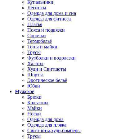
Купальники
Легинсы
Одежда для дома и сна
Одежда для фитнеса
Платья
Пояса и подвязки
Сорочки
Термобельё
Топы и майки
Трусы
Футболки и водолазки
Халаты
Худи и Свитшоты
Шорты
Эротическое бельё
Юбки
Мужское
Брюки
Кальсоны
Майки
Носки
Одежда для дома
Одежда для пляжа
Свитшоты,худи,бомберы
Трусы