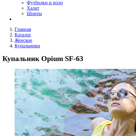
Футболки и поло
Халат
Шорты
Главная
Каталог
Женское
Купальники
Купальник Opium SF-63