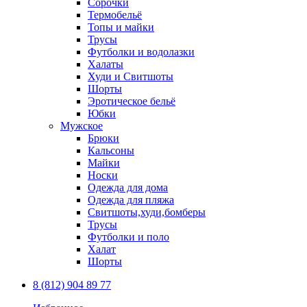
Сорочки
Термобельё
Топы и майки
Трусы
Футболки и водолазки
Халаты
Худи и Свитшоты
Шорты
Эротическое бельё
Юбки
Мужское
Брюки
Кальсоны
Майки
Носки
Одежда для дома
Одежда для пляжа
Свитшоты,худи,бомберы
Трусы
Футболки и поло
Халат
Шорты
8 (812) 904 89 77