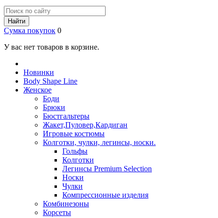
Найти
Сумка покупок
0
У вас нет товаров в корзине.
Новинки
Body Shape Line
Женское
Боди
Брюки
Бюстгальтеры
Жакет,Пуловер,Кардиган
Игровые костюмы
Колготки, чулки, легинсы, носки.
Гольфы
Колготки
Легинсы Premium Selection
Носки
Чулки
Компрессионные изделия
Комбинезоны
Корсеты