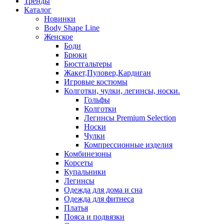
Тренды
Каталог
Новинки
Body Shape Line
Женское
Боди
Брюки
Бюстгальтеры
Жакет,Пуловер,Кардиган
Игровые костюмы
Колготки, чулки, легинсы, носки.
Гольфы
Колготки
Легинсы Premium Selection
Носки
Чулки
Компрессионные изделия
Комбинезоны
Корсеты
Купальники
Легинсы
Одежда для дома и сна
Одежда для фитнеса
Платья
Пояса и подвязки