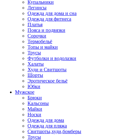
Купальники
Легинсы
Одежда для дома и сна
Одежда для фитнеса
Платья
Пояса и подвязки
Сорочки
Термобельё
Топы и майки
Трусы
Футболки и водолазки
Халаты
Худи и Свитшоты
Шорты
Эротическое бельё
Юбки
Мужское
Брюки
Кальсоны
Майки
Носки
Одежда для дома
Одежда для пляжа
Свитшоты,худи,бомберы
Трусы