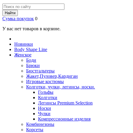
Найти
Сумка покупок
0
У вас нет товаров в корзине.
Новинки
Body Shape Line
Женское
Боди
Брюки
Бюстгальтеры
Жакет,Пуловер,Кардиган
Игровые костюмы
Колготки, чулки, легинсы, носки.
Гольфы
Колготки
Легинсы Premium Selection
Носки
Чулки
Компрессионные изделия
Комбинезоны
Корсеты