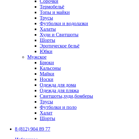
Сорочки
Термобельё
Топы и майки
Трусы
Футболки и водолазки
Халаты
Худи и Свитшоты
Шорты
Эротическое бельё
Юбки
Мужское
Брюки
Кальсоны
Майки
Носки
Одежда для дома
Одежда для пляжа
Свитшоты,худи,бомберы
Трусы
Футболки и поло
Халат
Шорты
8 (812) 904 89 77