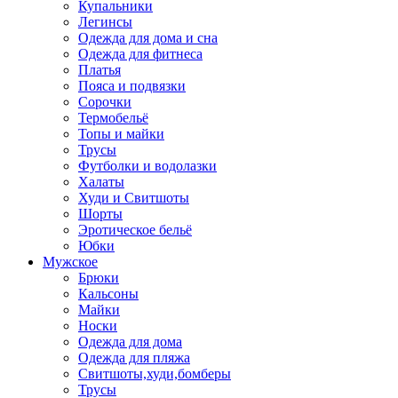
Купальники
Легинсы
Одежда для дома и сна
Одежда для фитнеса
Платья
Пояса и подвязки
Сорочки
Термобельё
Топы и майки
Трусы
Футболки и водолазки
Халаты
Худи и Свитшоты
Шорты
Эротическое бельё
Юбки
Мужское
Брюки
Кальсоны
Майки
Носки
Одежда для дома
Одежда для пляжа
Свитшоты,худи,бомберы
Трусы