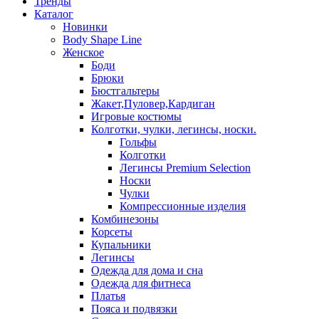
Тренды
Каталог
Новинки
Body Shape Line
Женское
Боди
Брюки
Бюстгальтеры
Жакет,Пуловер,Кардиган
Игровые костюмы
Колготки, чулки, легинсы, носки.
Гольфы
Колготки
Легинсы Premium Selection
Носки
Чулки
Компрессионные изделия
Комбинезоны
Корсеты
Купальники
Легинсы
Одежда для дома и сна
Одежда для фитнеса
Платья
Пояса и подвязки