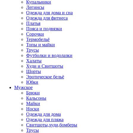
Купальники
Легинсы
Одежда для дома и сна
Одежда для фитнеса
Платья
Пояса и подвязки
Сорочки
Термобельё
Топы и майки
Трусы
Футболки и водолазки
Халаты
Худи и Свитшоты
Шорты
Эротическое бельё
Юбки
Мужское
Брюки
Кальсоны
Майки
Носки
Одежда для дома
Одежда для пляжа
Свитшоты,худи,бомберы
Трусы