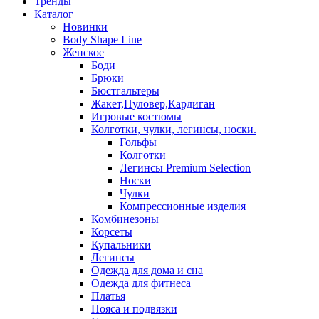
Тренды
Каталог
Новинки
Body Shape Line
Женское
Боди
Брюки
Бюстгальтеры
Жакет,Пуловер,Кардиган
Игровые костюмы
Колготки, чулки, легинсы, носки.
Гольфы
Колготки
Легинсы Premium Selection
Носки
Чулки
Компрессионные изделия
Комбинезоны
Корсеты
Купальники
Легинсы
Одежда для дома и сна
Одежда для фитнеса
Платья
Пояса и подвязки