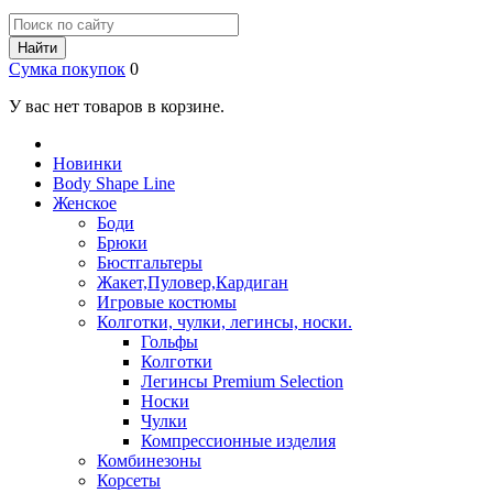
Найти
Сумка покупок
0
У вас нет товаров в корзине.
Новинки
Body Shape Line
Женское
Боди
Брюки
Бюстгальтеры
Жакет,Пуловер,Кардиган
Игровые костюмы
Колготки, чулки, легинсы, носки.
Гольфы
Колготки
Легинсы Premium Selection
Носки
Чулки
Компрессионные изделия
Комбинезоны
Корсеты