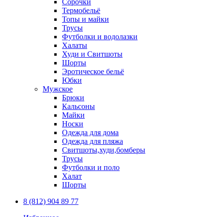
Сорочки
Термобельё
Топы и майки
Трусы
Футболки и водолазки
Халаты
Худи и Свитшоты
Шорты
Эротическое бельё
Юбки
Мужское
Брюки
Кальсоны
Майки
Носки
Одежда для дома
Одежда для пляжа
Свитшоты,худи,бомберы
Трусы
Футболки и поло
Халат
Шорты
8 (812) 904 89 77