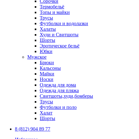
Сорочки
Термобельё
Топы и майки
Трусы
Футболки и водолазки
Халаты
Худи и Свитшоты
Шорты
Эротическое бельё
Юбки
Мужское
Брюки
Кальсоны
Майки
Носки
Одежда для дома
Одежда для пляжа
Свитшоты,худи,бомберы
Трусы
Футболки и поло
Халат
Шорты
8 (812) 904 89 77