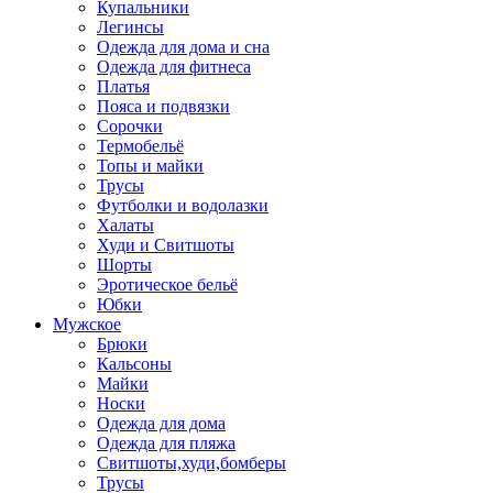
Купальники
Легинсы
Одежда для дома и сна
Одежда для фитнеса
Платья
Пояса и подвязки
Сорочки
Термобельё
Топы и майки
Трусы
Футболки и водолазки
Халаты
Худи и Свитшоты
Шорты
Эротическое бельё
Юбки
Мужское
Брюки
Кальсоны
Майки
Носки
Одежда для дома
Одежда для пляжа
Свитшоты,худи,бомберы
Трусы