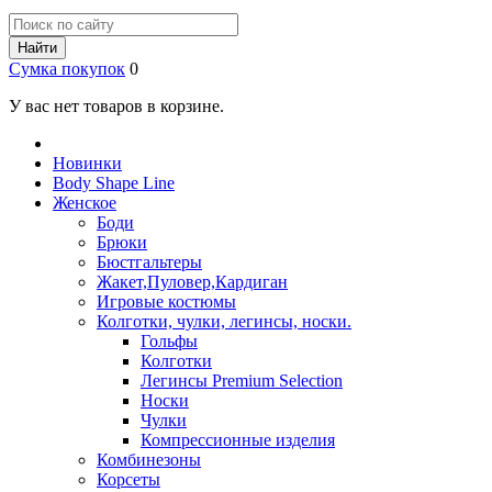
Найти
Сумка покупок
0
У вас нет товаров в корзине.
Новинки
Body Shape Line
Женское
Боди
Брюки
Бюстгальтеры
Жакет,Пуловер,Кардиган
Игровые костюмы
Колготки, чулки, легинсы, носки.
Гольфы
Колготки
Легинсы Premium Selection
Носки
Чулки
Компрессионные изделия
Комбинезоны
Корсеты