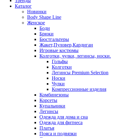
Тренды
Каталог
Новинки
Body Shape Line
Женское
Боди
Брюки
Бюстгальтеры
Жакет,Пуловер,Кардиган
Игровые костюмы
Колготки, чулки, легинсы, носки.
Гольфы
Колготки
Легинсы Premium Selection
Носки
Чулки
Компрессионные изделия
Комбинезоны
Корсеты
Купальники
Легинсы
Одежда для дома и сна
Одежда для фитнеса
Платья
Пояса и подвязки