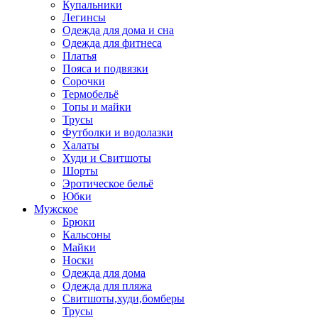
Купальники
Легинсы
Одежда для дома и сна
Одежда для фитнеса
Платья
Пояса и подвязки
Сорочки
Термобельё
Топы и майки
Трусы
Футболки и водолазки
Халаты
Худи и Свитшоты
Шорты
Эротическое бельё
Юбки
Мужское
Брюки
Кальсоны
Майки
Носки
Одежда для дома
Одежда для пляжа
Свитшоты,худи,бомберы
Трусы