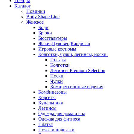
Тренды
Каталог
Новинки
Body Shape Line
Женское
Боди
Брюки
Бюстгальтеры
Жакет,Пуловер,Кардиган
Игровые костюмы
Колготки, чулки, легинсы, носки.
Гольфы
Колготки
Легинсы Premium Selection
Носки
Чулки
Компрессионные изделия
Комбинезоны
Корсеты
Купальники
Легинсы
Одежда для дома и сна
Одежда для фитнеса
Платья
Пояса и подвязки