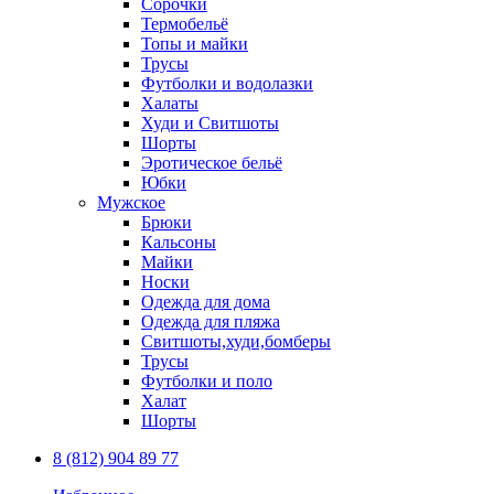
Сорочки
Термобельё
Топы и майки
Трусы
Футболки и водолазки
Халаты
Худи и Свитшоты
Шорты
Эротическое бельё
Юбки
Мужское
Брюки
Кальсоны
Майки
Носки
Одежда для дома
Одежда для пляжа
Свитшоты,худи,бомберы
Трусы
Футболки и поло
Халат
Шорты
8 (812) 904 89 77