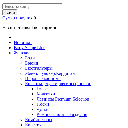
Найти
Сумка покупок
0
У вас нет товаров в корзине.
Новинки
Body Shape Line
Женское
Боди
Брюки
Бюстгальтеры
Жакет,Пуловер,Кардиган
Игровые костюмы
Колготки, чулки, легинсы, носки.
Гольфы
Колготки
Легинсы Premium Selection
Носки
Чулки
Компрессионные изделия
Комбинезоны
Корсеты