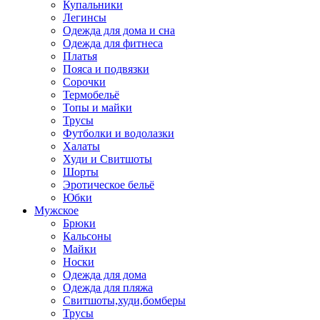
Купальники
Легинсы
Одежда для дома и сна
Одежда для фитнеса
Платья
Пояса и подвязки
Сорочки
Термобельё
Топы и майки
Трусы
Футболки и водолазки
Халаты
Худи и Свитшоты
Шорты
Эротическое бельё
Юбки
Мужское
Брюки
Кальсоны
Майки
Носки
Одежда для дома
Одежда для пляжа
Свитшоты,худи,бомберы
Трусы