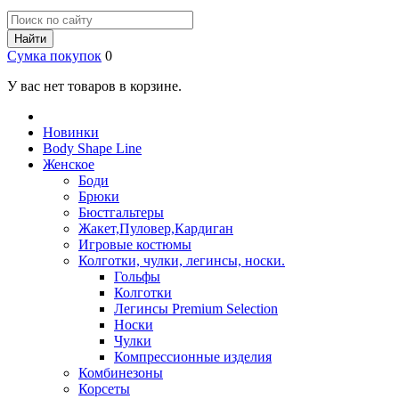
Найти
Сумка покупок
0
У вас нет товаров в корзине.
Новинки
Body Shape Line
Женское
Боди
Брюки
Бюстгальтеры
Жакет,Пуловер,Кардиган
Игровые костюмы
Колготки, чулки, легинсы, носки.
Гольфы
Колготки
Легинсы Premium Selection
Носки
Чулки
Компрессионные изделия
Комбинезоны
Корсеты