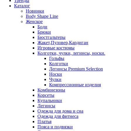
Тренды
Каталог
Новинки
Body Shape Line
Женское
Боди
Брюки
Бюстгальтеры
Жакет,Пуловер,Кардиган
Игровые костюмы
Колготки, чулки, легинсы, носки.
Гольфы
Колготки
Легинсы Premium Selection
Носки
Чулки
Компрессионные изделия
Комбинезоны
Корсеты
Купальники
Легинсы
Одежда для дома и сна
Одежда для фитнеса
Платья
Пояса и подвязки