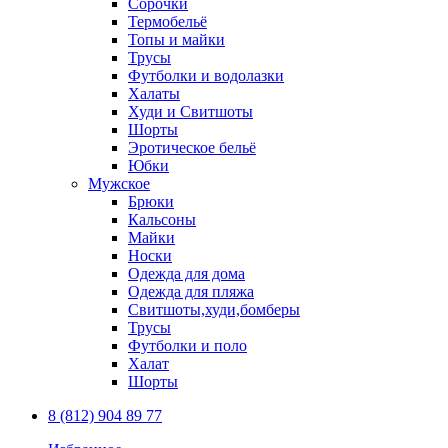
Сорочки
Термобельё
Топы и майки
Трусы
Футболки и водолазки
Халаты
Худи и Свитшоты
Шорты
Эротическое бельё
Юбки
Мужское
Брюки
Кальсоны
Майки
Носки
Одежда для дома
Одежда для пляжа
Свитшоты,худи,бомберы
Трусы
Футболки и поло
Халат
Шорты
8 (812) 904 89 77