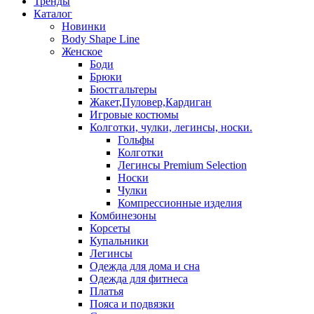
Тренды
Каталог
Новинки
Body Shape Line
Женское
Боди
Брюки
Бюстгальтеры
Жакет,Пуловер,Кардиган
Игровые костюмы
Колготки, чулки, легинсы, носки.
Гольфы
Колготки
Легинсы Premium Selection
Носки
Чулки
Компрессионные изделия
Комбинезоны
Корсеты
Купальники
Легинсы
Одежда для дома и сна
Одежда для фитнеса
Платья
Пояса и подвязки