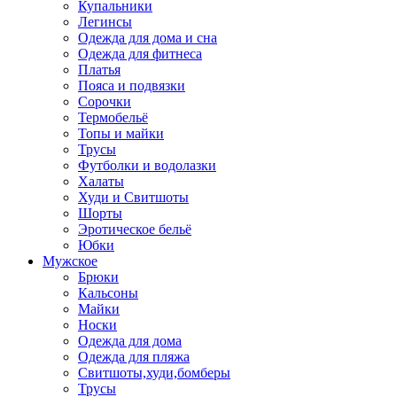
Купальники
Легинсы
Одежда для дома и сна
Одежда для фитнеса
Платья
Пояса и подвязки
Сорочки
Термобельё
Топы и майки
Трусы
Футболки и водолазки
Халаты
Худи и Свитшоты
Шорты
Эротическое бельё
Юбки
Мужское
Брюки
Кальсоны
Майки
Носки
Одежда для дома
Одежда для пляжа
Свитшоты,худи,бомберы
Трусы