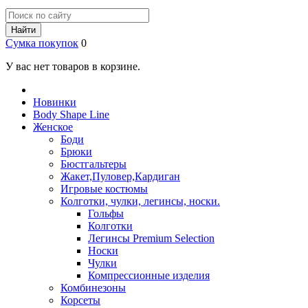
Найти
Сумка покупок
0
У вас нет товаров в корзине.
Новинки
Body Shape Line
Женское
Боди
Брюки
Бюстгальтеры
Жакет,Пуловер,Кардиган
Игровые костюмы
Колготки, чулки, легинсы, носки.
Гольфы
Колготки
Легинсы Premium Selection
Носки
Чулки
Компрессионные изделия
Комбинезоны
Корсеты