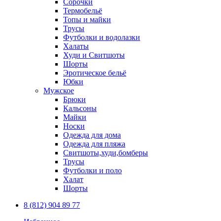
Сорочки
Термобельё
Топы и майки
Трусы
Футболки и водолазки
Халаты
Худи и Свитшоты
Шорты
Эротическое бельё
Юбки
Мужское
Брюки
Кальсоны
Майки
Носки
Одежда для дома
Одежда для пляжа
Свитшоты,худи,бомберы
Трусы
Футболки и поло
Халат
Шорты
8 (812) 904 89 77