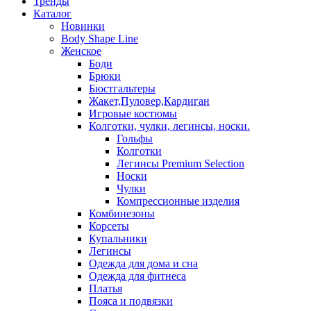
Тренды
Каталог
Новинки
Body Shape Line
Женское
Боди
Брюки
Бюстгальтеры
Жакет,Пуловер,Кардиган
Игровые костюмы
Колготки, чулки, легинсы, носки.
Гольфы
Колготки
Легинсы Premium Selection
Носки
Чулки
Компрессионные изделия
Комбинезоны
Корсеты
Купальники
Легинсы
Одежда для дома и сна
Одежда для фитнеса
Платья
Пояса и подвязки