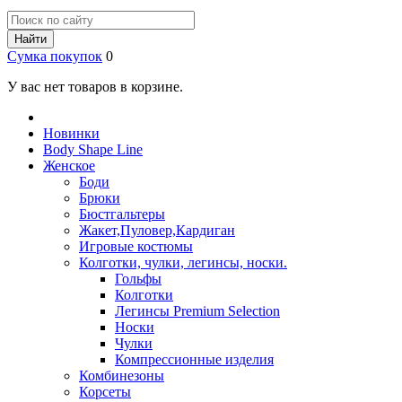
Найти
Сумка покупок
0
У вас нет товаров в корзине.
Новинки
Body Shape Line
Женское
Боди
Брюки
Бюстгальтеры
Жакет,Пуловер,Кардиган
Игровые костюмы
Колготки, чулки, легинсы, носки.
Гольфы
Колготки
Легинсы Premium Selection
Носки
Чулки
Компрессионные изделия
Комбинезоны
Корсеты