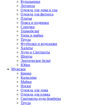
Купальники
Легинсы
Одежда для дома и сна
Одежда для фитнеса
Платья
Пояса и подвязки
Сорочки
Термобельё
Топы и майки
Трусы
Футболки и водолазки
Халаты
Худи и Свитшоты
Шорты
Эротическое бельё
Юбки
Мужское
Брюки
Кальсоны
Майки
Носки
Одежда для дома
Одежда для пляжа
Свитшоты,худи,бомберы
Трусы