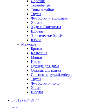
Сорочки
Термобельё
Топы и майки
Трусы
Футболки и водолазки
Халаты
Худи и Свитшоты
Шорты
Эротическое бельё
Юбки
Мужское
Брюки
Кальсоны
Майки
Носки
Одежда для дома
Одежда для пляжа
Свитшоты,худи,бомберы
Трусы
Футболки и поло
Халат
Шорты
8 (812) 904 89 77