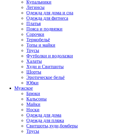
Купальники
Легинсы
Одежда для дома и сна
Одежда для фитнеса
Платья
Пояса и подвязки
Сорочки
Термобельё
Топы и майки
Трусы
Футболки и водолазки
Халаты
Худи и Свитшоты
Шорты
Эротическое бельё
Юбки
Мужское
Брюки
Кальсоны
Майки
Носки
Одежда для дома
Одежда для пляжа
Свитшоты,худи,бомберы
Трусы