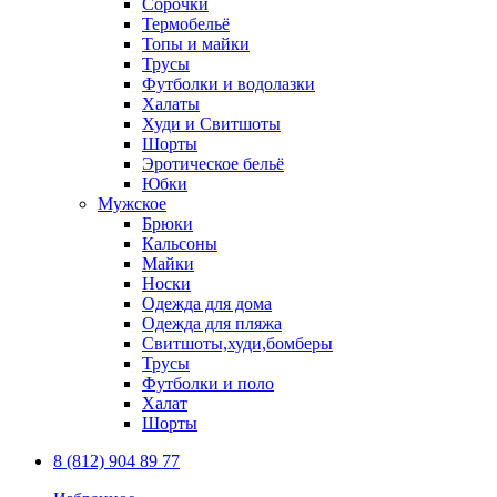
Сорочки
Термобельё
Топы и майки
Трусы
Футболки и водолазки
Халаты
Худи и Свитшоты
Шорты
Эротическое бельё
Юбки
Мужское
Брюки
Кальсоны
Майки
Носки
Одежда для дома
Одежда для пляжа
Свитшоты,худи,бомберы
Трусы
Футболки и поло
Халат
Шорты
8 (812) 904 89 77