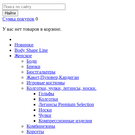
Найти
Сумка покупок
0
У вас нет товаров в корзине.
Новинки
Body Shape Line
Женское
Боди
Брюки
Бюстгальтеры
Жакет,Пуловер,Кардиган
Игровые костюмы
Колготки, чулки, легинсы, носки.
Гольфы
Колготки
Легинсы Premium Selection
Носки
Чулки
Компрессионные изделия
Комбинезоны
Корсеты