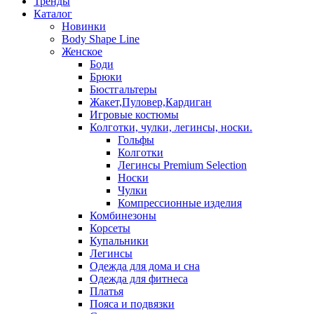
Тренды
Каталог
Новинки
Body Shape Line
Женское
Боди
Брюки
Бюстгальтеры
Жакет,Пуловер,Кардиган
Игровые костюмы
Колготки, чулки, легинсы, носки.
Гольфы
Колготки
Легинсы Premium Selection
Носки
Чулки
Компрессионные изделия
Комбинезоны
Корсеты
Купальники
Легинсы
Одежда для дома и сна
Одежда для фитнеса
Платья
Пояса и подвязки