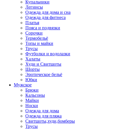
Купальники
Легинсы
Одежда для дома и сна
Одежда для фитнеса
Платья
Пояса и подвязки
Сорочки
Термобельё
Топы и майки
Трусы
Футболки и водолазки
Халаты
Худи и Свитшоты
Шорты
Эротическое бельё
Юбки
Мужское
Брюки
Кальсоны
Майки
Носки
Одежда для дома
Одежда для пляжа
Свитшоты,худи,бомберы
Трусы