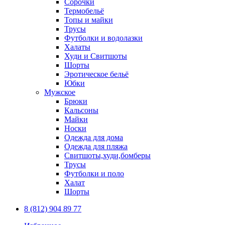
Сорочки
Термобельё
Топы и майки
Трусы
Футболки и водолазки
Халаты
Худи и Свитшоты
Шорты
Эротическое бельё
Юбки
Мужское
Брюки
Кальсоны
Майки
Носки
Одежда для дома
Одежда для пляжа
Свитшоты,худи,бомберы
Трусы
Футболки и поло
Халат
Шорты
8 (812) 904 89 77