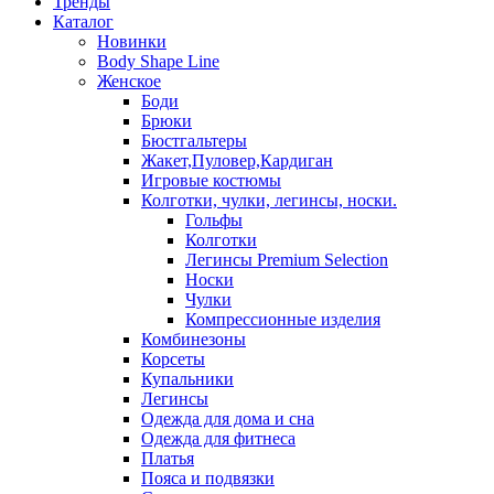
Тренды
Каталог
Новинки
Body Shape Line
Женское
Боди
Брюки
Бюстгальтеры
Жакет,Пуловер,Кардиган
Игровые костюмы
Колготки, чулки, легинсы, носки.
Гольфы
Колготки
Легинсы Premium Selection
Носки
Чулки
Компрессионные изделия
Комбинезоны
Корсеты
Купальники
Легинсы
Одежда для дома и сна
Одежда для фитнеса
Платья
Пояса и подвязки