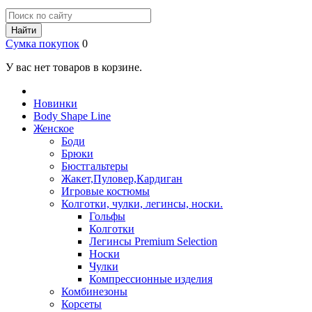
Найти
Сумка покупок
0
У вас нет товаров в корзине.
Новинки
Body Shape Line
Женское
Боди
Брюки
Бюстгальтеры
Жакет,Пуловер,Кардиган
Игровые костюмы
Колготки, чулки, легинсы, носки.
Гольфы
Колготки
Легинсы Premium Selection
Носки
Чулки
Компрессионные изделия
Комбинезоны
Корсеты