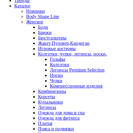
Тренды
Каталог
Новинки
Body Shape Line
Женское
Боди
Брюки
Бюстгальтеры
Жакет,Пуловер,Кардиган
Игровые костюмы
Колготки, чулки, легинсы, носки.
Гольфы
Колготки
Легинсы Premium Selection
Носки
Чулки
Компрессионные изделия
Комбинезоны
Корсеты
Купальники
Легинсы
Одежда для дома и сна
Одежда для фитнеса
Платья
Пояса и подвязки