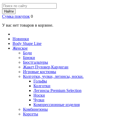
Найти
Сумка покупок
0
У вас нет товаров в корзине.
Новинки
Body Shape Line
Женское
Боди
Брюки
Бюстгальтеры
Жакет,Пуловер,Кардиган
Игровые костюмы
Колготки, чулки, легинсы, носки.
Гольфы
Колготки
Легинсы Premium Selection
Носки
Чулки
Компрессионные изделия
Комбинезоны
Корсеты