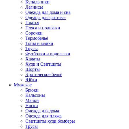
Купальники
Легинсы
Одежда для дома и сна
Одежда для фитнеса
Платья
Пояса и подвязки
Сорочки
Термобельё
Топы и майки
Трусы
Футболки и водолазки
Халаты
Худи и Свитшоты
Шорты
Эротическое бельё
Юбки
Мужское
Брюки
Кальсоны
Майки
Носки
Одежда для дома
Одежда для пляжа
Свитшоты,худи,бомберы
Трусы