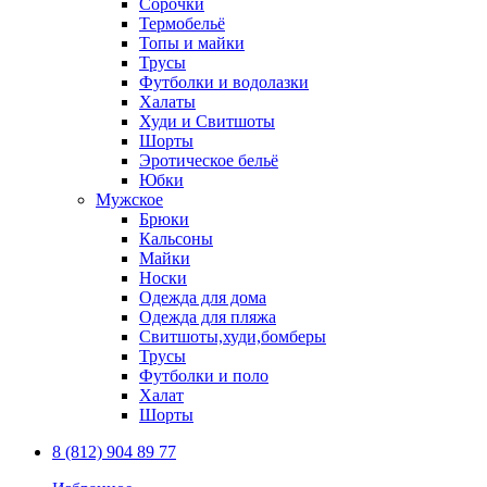
Сорочки
Термобельё
Топы и майки
Трусы
Футболки и водолазки
Халаты
Худи и Свитшоты
Шорты
Эротическое бельё
Юбки
Мужское
Брюки
Кальсоны
Майки
Носки
Одежда для дома
Одежда для пляжа
Свитшоты,худи,бомберы
Трусы
Футболки и поло
Халат
Шорты
8 (812) 904 89 77