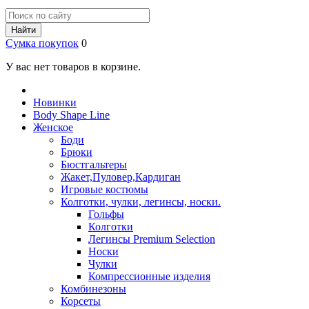
Найти
Сумка покупок
0
У вас нет товаров в корзине.
Новинки
Body Shape Line
Женское
Боди
Брюки
Бюстгальтеры
Жакет,Пуловер,Кардиган
Игровые костюмы
Колготки, чулки, легинсы, носки.
Гольфы
Колготки
Легинсы Premium Selection
Носки
Чулки
Компрессионные изделия
Комбинезоны
Корсеты