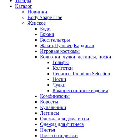
Тренды
Каталог
Новинки
Body Shape Line
Женское
Боди
Брюки
Бюстгальтеры
Жакет,Пуловер,Кардиган
Игровые костюмы
Колготки, чулки, легинсы, носки.
Гольфы
Колготки
Легинсы Premium Selection
Носки
Чулки
Компрессионные изделия
Комбинезоны
Корсеты
Купальники
Легинсы
Одежда для дома и сна
Одежда для фитнеса
Платья
Пояса и подвязки