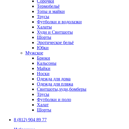
Сорочки
Термобельё
Топы и майки
Трусы
Футболки и водолазки
Халаты
Худи и Свитшоты
Шорты
Эротическое бельё
Юбки
Мужское
Брюки
Кальсоны
Майки
Носки
Одежда для дома
Одежда для пляжа
Свитшоты,худи,бомберы
Трусы
Футболки и поло
Халат
Шорты
8 (812) 904 89 77