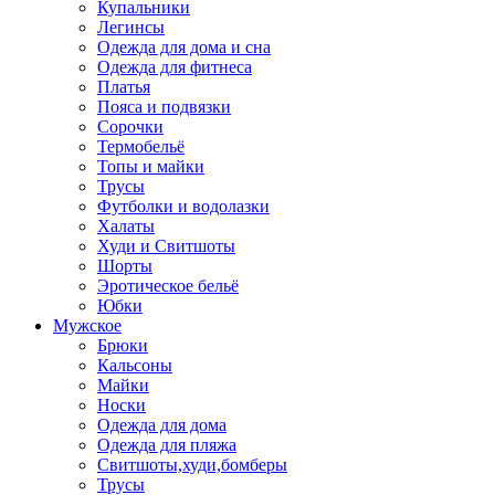
Купальники
Легинсы
Одежда для дома и сна
Одежда для фитнеса
Платья
Пояса и подвязки
Сорочки
Термобельё
Топы и майки
Трусы
Футболки и водолазки
Халаты
Худи и Свитшоты
Шорты
Эротическое бельё
Юбки
Мужское
Брюки
Кальсоны
Майки
Носки
Одежда для дома
Одежда для пляжа
Свитшоты,худи,бомберы
Трусы