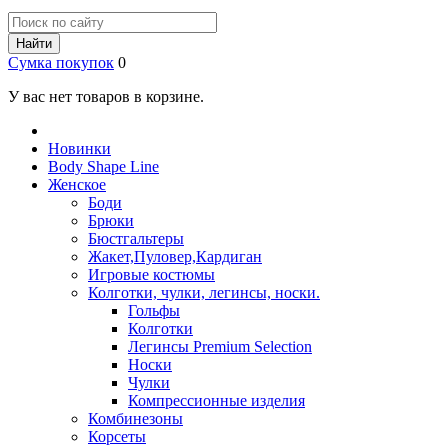
Найти
Сумка покупок
0
У вас нет товаров в корзине.
Новинки
Body Shape Line
Женское
Боди
Брюки
Бюстгальтеры
Жакет,Пуловер,Кардиган
Игровые костюмы
Колготки, чулки, легинсы, носки.
Гольфы
Колготки
Легинсы Premium Selection
Носки
Чулки
Компрессионные изделия
Комбинезоны
Корсеты