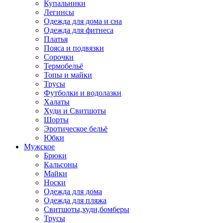
Купальники
Легинсы
Одежда для дома и сна
Одежда для фитнеса
Платья
Пояса и подвязки
Сорочки
Термобельё
Топы и майки
Трусы
Футболки и водолазки
Халаты
Худи и Свитшоты
Шорты
Эротическое бельё
Юбки
Мужское
Брюки
Кальсоны
Майки
Носки
Одежда для дома
Одежда для пляжа
Свитшоты,худи,бомберы
Трусы