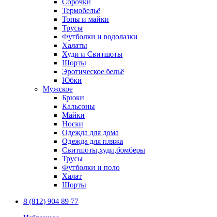
Сорочки
Термобельё
Топы и майки
Трусы
Футболки и водолазки
Халаты
Худи и Свитшоты
Шорты
Эротическое бельё
Юбки
Мужское
Брюки
Кальсоны
Майки
Носки
Одежда для дома
Одежда для пляжа
Свитшоты,худи,бомберы
Трусы
Футболки и поло
Халат
Шорты
8 (812) 904 89 77