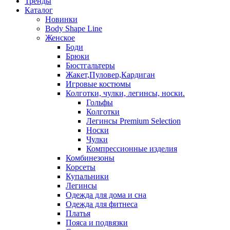
Тренды
Каталог
Новинки
Body Shape Line
Женское
Боди
Брюки
Бюстгальтеры
Жакет,Пуловер,Кардиган
Игровые костюмы
Колготки, чулки, легинсы, носки.
Гольфы
Колготки
Легинсы Premium Selection
Носки
Чулки
Компрессионные изделия
Комбинезоны
Корсеты
Купальники
Легинсы
Одежда для дома и сна
Одежда для фитнеса
Платья
Пояса и подвязки