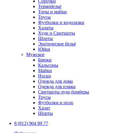
Сорочки
Термобельё
Топы и майки
Трусы
Футболки и водолазки
Халаты
Худи и Свитшоты
Шорты
Эротическое бельё
Юбки
Мужское
Брюки
Кальсоны
Майки
Носки
Одежда для дома
Одежда для пляжа
Свитшоты,худи,бомберы
Трусы
Футболки и поло
Халат
Шорты
8 (812) 904 89 77