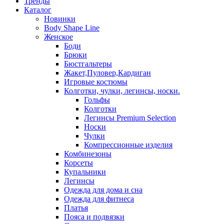
Тренды
Каталог
Новинки
Body Shape Line
Женское
Боди
Брюки
Бюстгальтеры
Жакет,Пуловер,Кардиган
Игровые костюмы
Колготки, чулки, легинсы, носки.
Гольфы
Колготки
Легинсы Premium Selection
Носки
Чулки
Компрессионные изделия
Комбинезоны
Корсеты
Купальники
Легинсы
Одежда для дома и сна
Одежда для фитнеса
Платья
Пояса и подвязки