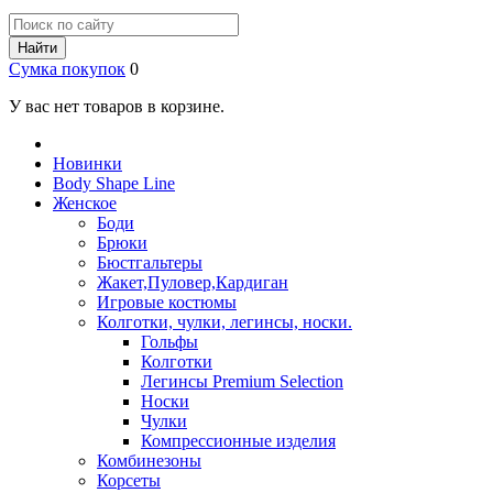
Найти
Сумка покупок
0
У вас нет товаров в корзине.
Новинки
Body Shape Line
Женское
Боди
Брюки
Бюстгальтеры
Жакет,Пуловер,Кардиган
Игровые костюмы
Колготки, чулки, легинсы, носки.
Гольфы
Колготки
Легинсы Premium Selection
Носки
Чулки
Компрессионные изделия
Комбинезоны
Корсеты