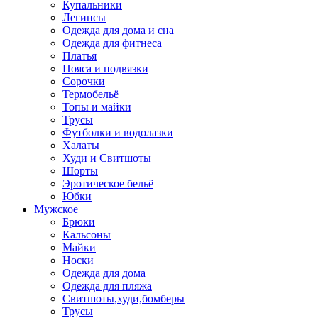
Купальники
Легинсы
Одежда для дома и сна
Одежда для фитнеса
Платья
Пояса и подвязки
Сорочки
Термобельё
Топы и майки
Трусы
Футболки и водолазки
Халаты
Худи и Свитшоты
Шорты
Эротическое бельё
Юбки
Мужское
Брюки
Кальсоны
Майки
Носки
Одежда для дома
Одежда для пляжа
Свитшоты,худи,бомберы
Трусы