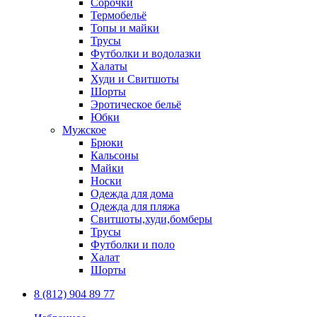
Сорочки
Термобельё
Топы и майки
Трусы
Футболки и водолазки
Халаты
Худи и Свитшоты
Шорты
Эротическое бельё
Юбки
Мужское
Брюки
Кальсоны
Майки
Носки
Одежда для дома
Одежда для пляжа
Свитшоты,худи,бомберы
Трусы
Футболки и поло
Халат
Шорты
8 (812) 904 89 77