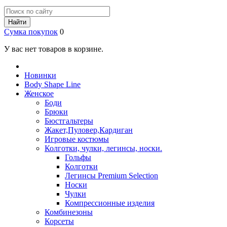
Найти
Сумка покупок
0
У вас нет товаров в корзине.
Новинки
Body Shape Line
Женское
Боди
Брюки
Бюстгальтеры
Жакет,Пуловер,Кардиган
Игровые костюмы
Колготки, чулки, легинсы, носки.
Гольфы
Колготки
Легинсы Premium Selection
Носки
Чулки
Компрессионные изделия
Комбинезоны
Корсеты