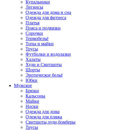
Купальники
Легинсы
Одежда для дома и сна
Одежда для фитнеса
Платья
Пояса и подвязки
Сорочки
Термобельё
Топы и майки
Трусы
Футболки и водолазки
Халаты
Худи и Свитшоты
Шорты
Эротическое бельё
Юбки
Мужское
Брюки
Кальсоны
Майки
Носки
Одежда для дома
Одежда для пляжа
Свитшоты,худи,бомберы
Трусы