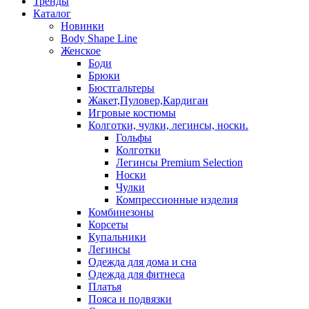
Тренды
Каталог
Новинки
Body Shape Line
Женское
Боди
Брюки
Бюстгальтеры
Жакет,Пуловер,Кардиган
Игровые костюмы
Колготки, чулки, легинсы, носки.
Гольфы
Колготки
Легинсы Premium Selection
Носки
Чулки
Компрессионные изделия
Комбинезоны
Корсеты
Купальники
Легинсы
Одежда для дома и сна
Одежда для фитнеса
Платья
Пояса и подвязки