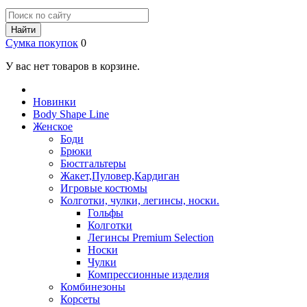
Найти
Сумка покупок
0
У вас нет товаров в корзине.
Новинки
Body Shape Line
Женское
Боди
Брюки
Бюстгальтеры
Жакет,Пуловер,Кардиган
Игровые костюмы
Колготки, чулки, легинсы, носки.
Гольфы
Колготки
Легинсы Premium Selection
Носки
Чулки
Компрессионные изделия
Комбинезоны
Корсеты