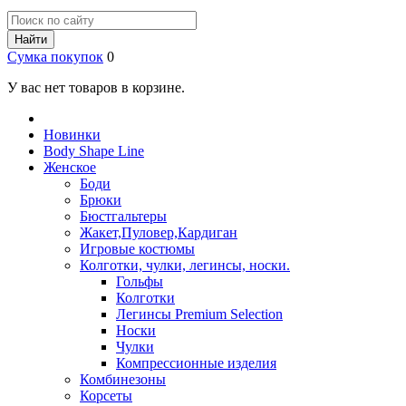
Найти
Сумка покупок
0
У вас нет товаров в корзине.
Новинки
Body Shape Line
Женское
Боди
Брюки
Бюстгальтеры
Жакет,Пуловер,Кардиган
Игровые костюмы
Колготки, чулки, легинсы, носки.
Гольфы
Колготки
Легинсы Premium Selection
Носки
Чулки
Компрессионные изделия
Комбинезоны
Корсеты