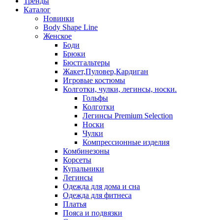
Тренды
Каталог
Новинки
Body Shape Line
Женское
Боди
Брюки
Бюстгальтеры
Жакет,Пуловер,Кардиган
Игровые костюмы
Колготки, чулки, легинсы, носки.
Гольфы
Колготки
Легинсы Premium Selection
Носки
Чулки
Компрессионные изделия
Комбинезоны
Корсеты
Купальники
Легинсы
Одежда для дома и сна
Одежда для фитнеса
Платья
Пояса и подвязки