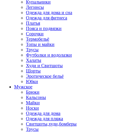
Купальники
Легинсы
Одежда для дома и сна
Одежда для фитнеса
Платья
Пояса и подвязки
Сорочки
Термобельё
Топы и майки
Трусы
Футболки и водолазки
Халаты
Худи и Свитшоты
Шорты
Эротическое бельё
Юбки
Мужское
Брюки
Кальсоны
Майки
Носки
Одежда для дома
Одежда для пляжа
Свитшоты,худи,бомберы
Трусы