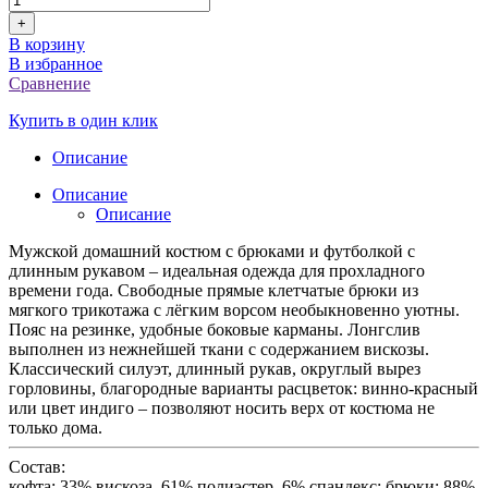
+
В корзину
В избранное
Сравнение
Купить в один клик
Описание
Описание
Описание
Мужской домашний костюм с брюками и футболкой с
длинным рукавом – идеальная одежда для прохладного
времени года. Свободные прямые клетчатые брюки из
мягкого трикотажа с лёгким ворсом необыкновенно уютны.
Пояс на резинке, удобные боковые карманы. Лонгслив
выполнен из нежнейшей ткани с содержанием вискозы.
Классический силуэт, длинный рукав, округлый вырез
горловины, благородные варианты расцветок: винно-красный
или цвет индиго – позволяют носить верх от костюма не
только дома.
Состав:
кофта: 33% вискоза, 61% полиэстер, 6% спандекс; брюки: 88%