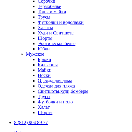
Сорочки
Термобельё
Топы и майки
Трусы
Футболки и водолазки
Халаты
Худи и Свитшоты
Шорты
Эротическое бельё
Юбки
Мужское
Брюки
Кальсоны
Майки
Носки
Одежда для дома
Одежда для пляжа
Свитшоты,худи,бомберы
Трусы
Футболки и поло
Халат
Шорты
8 (812) 904 89 77