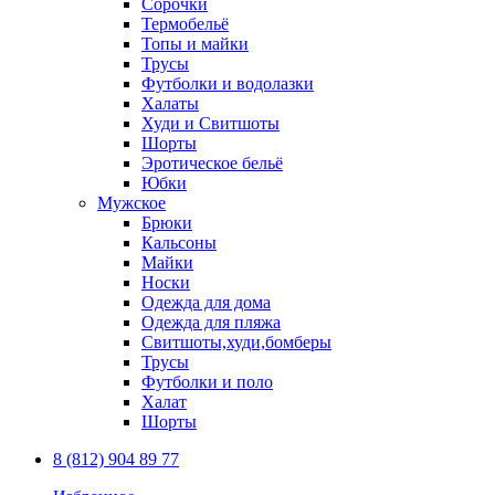
Сорочки
Термобельё
Топы и майки
Трусы
Футболки и водолазки
Халаты
Худи и Свитшоты
Шорты
Эротическое бельё
Юбки
Мужское
Брюки
Кальсоны
Майки
Носки
Одежда для дома
Одежда для пляжа
Свитшоты,худи,бомберы
Трусы
Футболки и поло
Халат
Шорты
8 (812) 904 89 77