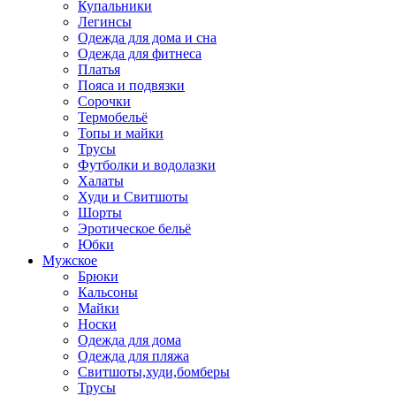
Купальники
Легинсы
Одежда для дома и сна
Одежда для фитнеса
Платья
Пояса и подвязки
Сорочки
Термобельё
Топы и майки
Трусы
Футболки и водолазки
Халаты
Худи и Свитшоты
Шорты
Эротическое бельё
Юбки
Мужское
Брюки
Кальсоны
Майки
Носки
Одежда для дома
Одежда для пляжа
Свитшоты,худи,бомберы
Трусы