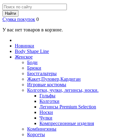
Найти
Сумка покупок
0
У вас нет товаров в корзине.
Новинки
Body Shape Line
Женское
Боди
Брюки
Бюстгальтеры
Жакет,Пуловер,Кардиган
Игровые костюмы
Колготки, чулки, легинсы, носки.
Гольфы
Колготки
Легинсы Premium Selection
Носки
Чулки
Компрессионные изделия
Комбинезоны
Корсеты