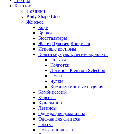
Тренды
Каталог
Новинки
Body Shape Line
Женское
Боди
Брюки
Бюстгальтеры
Жакет,Пуловер,Кардиган
Игровые костюмы
Колготки, чулки, легинсы, носки.
Гольфы
Колготки
Легинсы Premium Selection
Носки
Чулки
Компрессионные изделия
Комбинезоны
Корсеты
Купальники
Легинсы
Одежда для дома и сна
Одежда для фитнеса
Платья
Пояса и подвязки