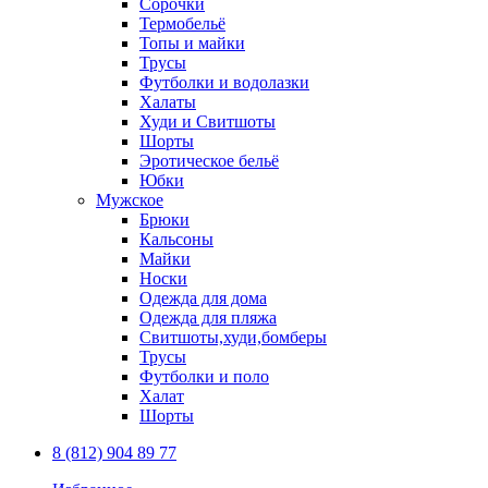
Сорочки
Термобельё
Топы и майки
Трусы
Футболки и водолазки
Халаты
Худи и Свитшоты
Шорты
Эротическое бельё
Юбки
Мужское
Брюки
Кальсоны
Майки
Носки
Одежда для дома
Одежда для пляжа
Свитшоты,худи,бомберы
Трусы
Футболки и поло
Халат
Шорты
8 (812) 904 89 77