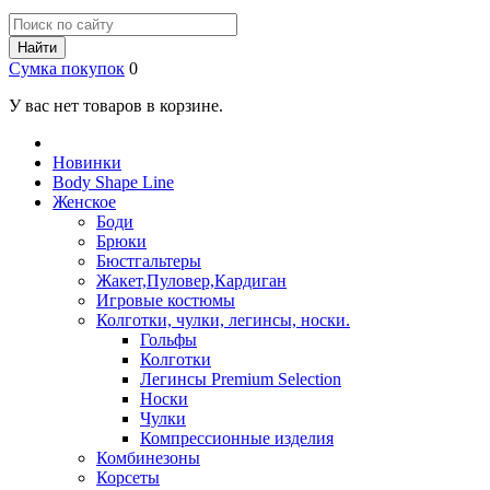
Найти
Сумка покупок
0
У вас нет товаров в корзине.
Новинки
Body Shape Line
Женское
Боди
Брюки
Бюстгальтеры
Жакет,Пуловер,Кардиган
Игровые костюмы
Колготки, чулки, легинсы, носки.
Гольфы
Колготки
Легинсы Premium Selection
Носки
Чулки
Компрессионные изделия
Комбинезоны
Корсеты