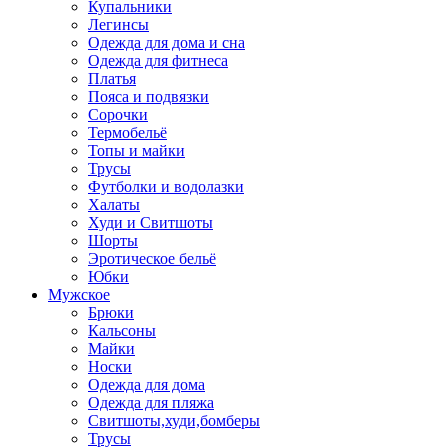
Купальники
Легинсы
Одежда для дома и сна
Одежда для фитнеса
Платья
Пояса и подвязки
Сорочки
Термобельё
Топы и майки
Трусы
Футболки и водолазки
Халаты
Худи и Свитшоты
Шорты
Эротическое бельё
Юбки
Мужское
Брюки
Кальсоны
Майки
Носки
Одежда для дома
Одежда для пляжа
Свитшоты,худи,бомберы
Трусы