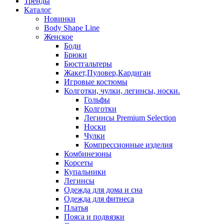
Тренды
Каталог
Новинки
Body Shape Line
Женское
Боди
Брюки
Бюстгальтеры
Жакет,Пуловер,Кардиган
Игровые костюмы
Колготки, чулки, легинсы, носки.
Гольфы
Колготки
Легинсы Premium Selection
Носки
Чулки
Компрессионные изделия
Комбинезоны
Корсеты
Купальники
Легинсы
Одежда для дома и сна
Одежда для фитнеса
Платья
Пояса и подвязки