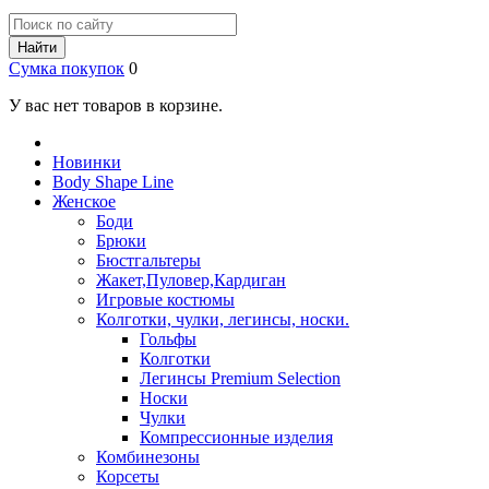
Найти
Сумка покупок
0
У вас нет товаров в корзине.
Новинки
Body Shape Line
Женское
Боди
Брюки
Бюстгальтеры
Жакет,Пуловер,Кардиган
Игровые костюмы
Колготки, чулки, легинсы, носки.
Гольфы
Колготки
Легинсы Premium Selection
Носки
Чулки
Компрессионные изделия
Комбинезоны
Корсеты