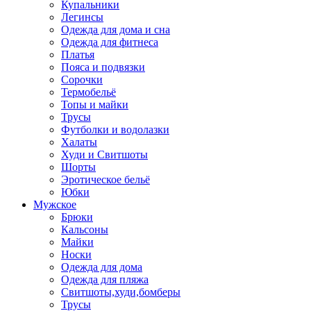
Купальники
Легинсы
Одежда для дома и сна
Одежда для фитнеса
Платья
Пояса и подвязки
Сорочки
Термобельё
Топы и майки
Трусы
Футболки и водолазки
Халаты
Худи и Свитшоты
Шорты
Эротическое бельё
Юбки
Мужское
Брюки
Кальсоны
Майки
Носки
Одежда для дома
Одежда для пляжа
Свитшоты,худи,бомберы
Трусы