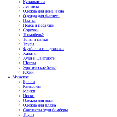
Купальники
Легинсы
Одежда для дома и сна
Одежда для фитнеса
Платья
Пояса и подвязки
Сорочки
Термобельё
Топы и майки
Трусы
Футболки и водолазки
Халаты
Худи и Свитшоты
Шорты
Эротическое бельё
Юбки
Мужское
Брюки
Кальсоны
Майки
Носки
Одежда для дома
Одежда для пляжа
Свитшоты,худи,бомберы
Трусы