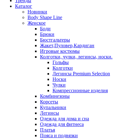
Тренды
Каталог
Новинки
Body Shape Line
Женское
Боди
Брюки
Бюстгальтеры
Жакет,Пуловер,Кардиган
Игровые костюмы
Колготки, чулки, легинсы, носки.
Гольфы
Колготки
Легинсы Premium Selection
Носки
Чулки
Компрессионные изделия
Комбинезоны
Корсеты
Купальники
Легинсы
Одежда для дома и сна
Одежда для фитнеса
Платья
Пояса и подвязки