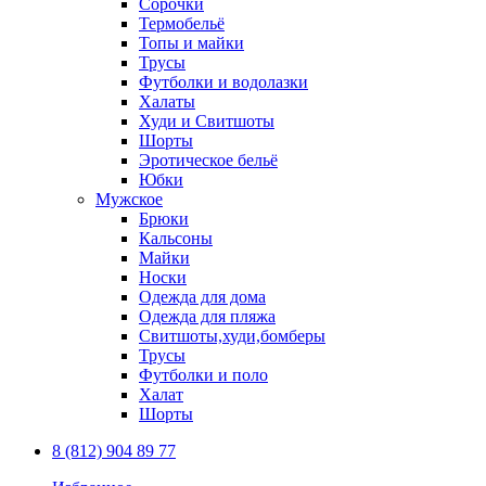
Сорочки
Термобельё
Топы и майки
Трусы
Футболки и водолазки
Халаты
Худи и Свитшоты
Шорты
Эротическое бельё
Юбки
Мужское
Брюки
Кальсоны
Майки
Носки
Одежда для дома
Одежда для пляжа
Свитшоты,худи,бомберы
Трусы
Футболки и поло
Халат
Шорты
8 (812) 904 89 77