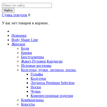
Найти
Сумка покупок
0
У вас нет товаров в корзине.
Новинки
Body Shape Line
Женское
Боди
Брюки
Бюстгальтеры
Жакет,Пуловер,Кардиган
Игровые костюмы
Колготки, чулки, легинсы, носки.
Гольфы
Колготки
Легинсы Premium Selection
Носки
Чулки
Компрессионные изделия
Комбинезоны
Корсеты