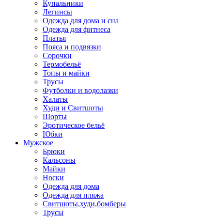
Купальники
Легинсы
Одежда для дома и сна
Одежда для фитнеса
Платья
Пояса и подвязки
Сорочки
Термобельё
Топы и майки
Трусы
Футболки и водолазки
Халаты
Худи и Свитшоты
Шорты
Эротическое бельё
Юбки
Мужское
Брюки
Кальсоны
Майки
Носки
Одежда для дома
Одежда для пляжа
Свитшоты,худи,бомберы
Трусы