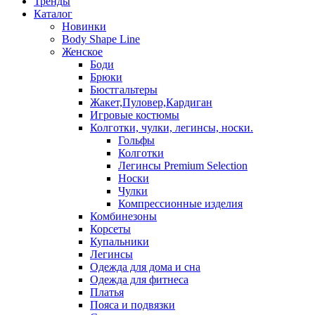
Тренды
Каталог
Новинки
Body Shape Line
Женское
Боди
Брюки
Бюстгальтеры
Жакет,Пуловер,Кардиган
Игровые костюмы
Колготки, чулки, легинсы, носки.
Гольфы
Колготки
Легинсы Premium Selection
Носки
Чулки
Компрессионные изделия
Комбинезоны
Корсеты
Купальники
Легинсы
Одежда для дома и сна
Одежда для фитнеса
Платья
Пояса и подвязки