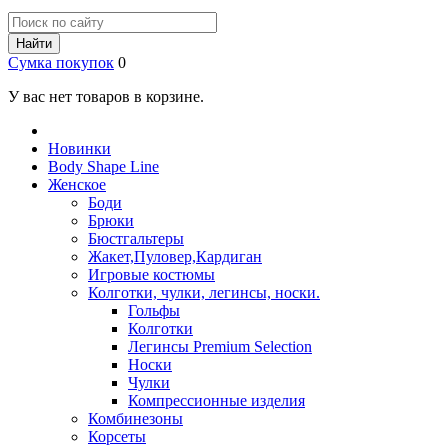
Найти
Сумка покупок
0
У вас нет товаров в корзине.
Новинки
Body Shape Line
Женское
Боди
Брюки
Бюстгальтеры
Жакет,Пуловер,Кардиган
Игровые костюмы
Колготки, чулки, легинсы, носки.
Гольфы
Колготки
Легинсы Premium Selection
Носки
Чулки
Компрессионные изделия
Комбинезоны
Корсеты