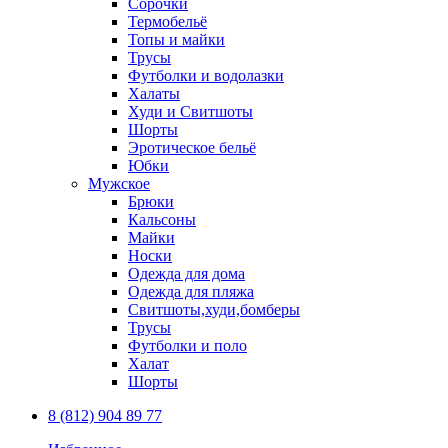
Сорочки
Термобельё
Топы и майки
Трусы
Футболки и водолазки
Халаты
Худи и Свитшоты
Шорты
Эротическое бельё
Юбки
Мужское
Брюки
Кальсоны
Майки
Носки
Одежда для дома
Одежда для пляжа
Свитшоты,худи,бомберы
Трусы
Футболки и поло
Халат
Шорты
8 (812) 904 89 77